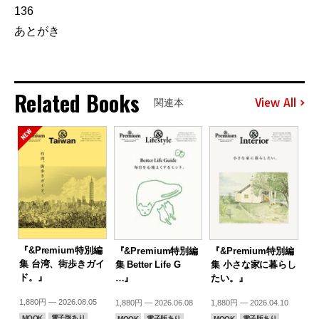
136
あとがき
Related Books
View All
関連本
『&Premium特別編
『&Premium特別編
『&Premium特別編
集 台湾、街歩きガイ
集 Better Life G
集 小さな家に暮らし
ド。』
…』
たい。』
1,880円 — 2026.08.05
1,880円 — 2026.06.08
1,880円 — 2026.04.10
MOOK
電子版あり
MOOK
電子版あり
MOOK
電子版あり