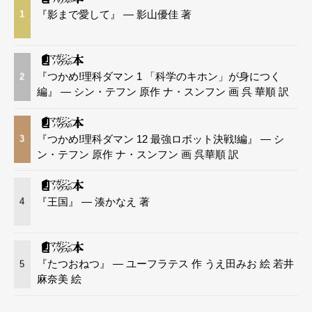
『影まで愛して』 — 影山優佳 著
1
『つかめ!理科ダマン 1 「科学のキホン」が身につく
2
編』 — シン・テフン 原作 ナ・スンフン 画 呉 華順 訳
『つかめ!理科ダマン 12 最強ロボット決戦!編』 — シ
3
ン・テフン 原作 ナ・スンフン 画 呉華順 訳
『王国』 — 湊かなえ 著
4
『たつおねつ』 — ユーフラテス 作 うえ田みお 絵 若井
5
麻奈美 絵