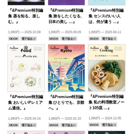
『&Premium特別編
『&Premium特別編
『&Premium特別編
集 器を知る、楽し
集 旅をしたくなる、
集 センスのいい人
む。』
日本の美し …』
は、何が違う …』
1,880円 — 2025.10.08
1,880円 — 2025.09.09
1,880円 — 2025.06.11
MOOK
電子版あり
MOOK
電子版あり
MOOK
電子版あり
『&Premium特別編
『&Premium特別編
『&Premium特別編
集 私の料理教室ノー
集 おいしいPレミア
集 ひとりでも、京都
ト105皿 …』
ム通信。』
へ。』
1,880円 — 2024.12.05
1,880円 — 2025.04.10
1,880円 — 2025.02.10
MOOK
電子版あり
MOOK
電子版あり
MOOK
電子版あり