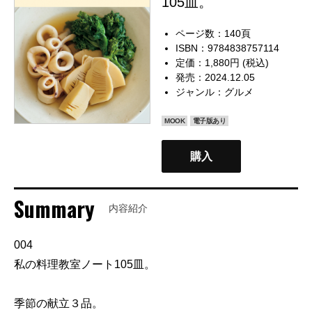
105皿。
ページ数：140頁
ISBN：9784838757114
定価：1,880円 (税込)
発売：2024.12.05
ジャンル：
グルメ
MOOK
電子版あり
購入
Summary
内容紹介
004
私の料理教室ノート105皿。
季節の献立３品。