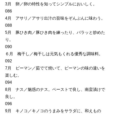
3月 卵／卵の特性を知ってシンプルにおいしく。
086
4月 アサリ／アサリ出汁の旨味をぞんぶんに味わう。
088
5月 豚ひき肉／豚ひき肉を練ったり、パラッと炒めた
り。
090
６月 梅干し／梅干しは元気もくれる優秀な調味料。
092
7月 ピーマン／茹でて焼いて、ピーマンの味の違いを
楽しむ。
094
8月 ナス／魅惑のナス。ペーストで良し、南蛮漬けで
良し。
096
9月 キノコ／キノコのうまみをサラダに、和えもの