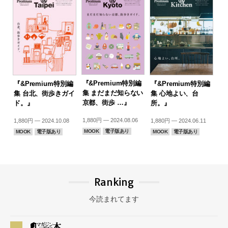
『&Premium特別編
『&Premium特別編
『&Premium特別編
集 まだまだ知らない
集 台北、街歩きガイ
集 心地よい、台
京都、街歩 …』
ド。』
所。』
1,880円 — 2024.08.06
1,880円 — 2024.10.08
1,880円 — 2024.06.11
MOOK
電子版あり
MOOK
電子版あり
MOOK
電子版あり
Ranking
今読まれてます