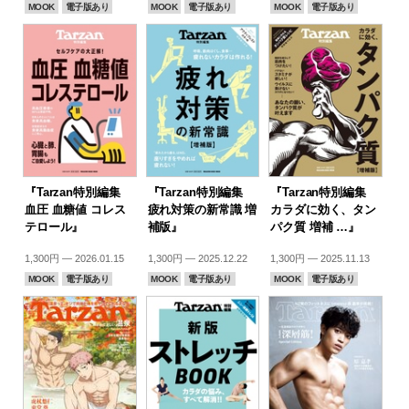
MOOK
電子版あり
MOOK
電子版あり
MOOK
電子版あり
『Tarzan特別編集
『Tarzan特別編集
『Tarzan特別編集
血圧 血糖値 コレス
疲れ対策の新常識 増
カラダに効く、タン
テロール』
補版』
パク質 増補 …』
1,300円 — 2026.01.15
1,300円 — 2025.12.22
1,300円 — 2025.11.13
MOOK
電子版あり
MOOK
電子版あり
MOOK
電子版あり