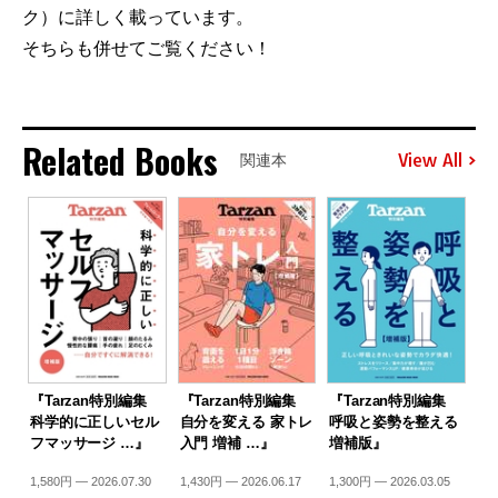
ク）に詳しく載っています。
そちらも併せてご覧ください！
Related Books
View All
関連本
『Tarzan特別編集
『Tarzan特別編集
『Tarzan特別編集
科学的に正しいセル
自分を変える 家トレ
呼吸と姿勢を整える
フマッサージ …』
入門 増補 …』
増補版』
1,580円 — 2026.07.30
1,430円 — 2026.06.17
1,300円 — 2026.03.05