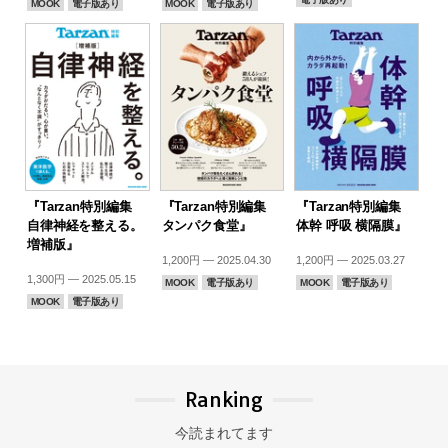
MOOK
電子版あり
MOOK
電子版あり
『Tarzan特別編集
『Tarzan特別編集
『Tarzan特別編集
自律神経を整える。
タンパク食堂』
体幹 呼吸 横隔膜』
増補版』
1,200円 — 2025.04.30
1,200円 — 2025.03.27
1,300円 — 2025.05.15
MOOK
電子版あり
MOOK
電子版あり
MOOK
電子版あり
Ranking
今読まれてます