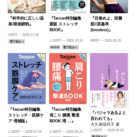
『科学的に正しい温
『Tarzan特別編集
『目覚めよ、深層
泉/呪術廻戦』
新版 ストレッチ
筋!/原嘉孝
BOOK』
(timelesz)』
930円 — 2025.11.06
1,430円 — 2025.10.16
880円 — 2025.09.25
電子版あり
MOOK
電子版あり
『Tarzan特別編集
『Tarzan特別編集
『パジャマあるよと
ストレッチ・筋膜ケ
肩こり 腰痛 撃退
言われても』
ア 増補版』
BOOK 増 …』
大久保佳代子 著
1,650円 — 2025.05.22
1,300円 — 2025.07.24
1,300円 — 2025.06.26
電子版あり