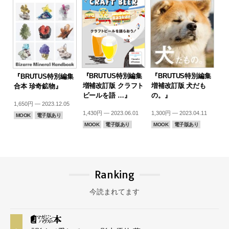
『BRUTUS特別編集
『BRUTUS特別編集
『BRUTUS特別編集
増補改訂版 クラフト
増補改訂版 犬だも
合本 珍奇鉱物』
ビールを語 …』
の。』
1,650円 — 2023.12.05
1,430円 — 2023.06.01
1,300円 — 2023.04.11
MOOK
電子版あり
MOOK
電子版あり
MOOK
電子版あり
Ranking
今読まれてます