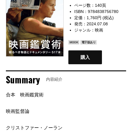
ページ数：140頁
ISBN：9784838756780
定価：1,760円 (税込)
発売：2024.07.08
ジャンル：
映画
MOOK
電子版あり
購入
Summary
内容紹介
合本 映画鑑賞術
映画監督論
クリストファー・ノーラン