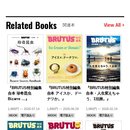
Related Books
View All
関連本
『BRUTUS特別編集
『BRUTUS特別編集
『BRUTUS特別編集
合本 珍奇昆虫
合本 アイスか、ドー
合本・人生変えちゃ
Bizarre …』
ナツか。』
う、1泊旅。』
1,880円 — 2026.07.14
1,880円 — 2026.06.29
1,880円 — 2026.02.24
MOOK
電子版あり
MOOK
電子版あり
MOOK
電子版あり