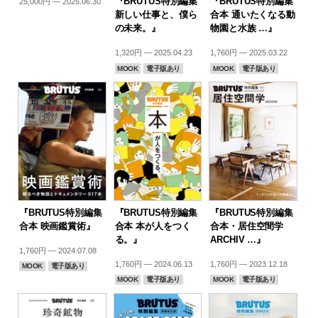
『BRUTUS特別編集
『BRUTUS特別編集
25,000円 — 2025.06.30
新しい仕事と、僕ら
合本 通いたくなる動
の未来。』
物園と水族 …』
1,320円 — 2025.04.23
1,760円 — 2025.03.22
MOOK
電子版あり
MOOK
電子版あり
『BRUTUS特別編集
『BRUTUS特別編集
『BRUTUS特別編集
合本 映画鑑賞術』
合本 本が人をつく
合本・居住空間学
る。』
ARCHIV …』
1,760円 — 2024.07.08
1,760円 — 2024.06.13
1,760円 — 2023.12.18
MOOK
電子版あり
MOOK
電子版あり
MOOK
電子版あり