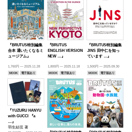
『BRUTUS特別編集
『BRUTUS
『BRUTUS特別編集
合本 通いたくなるミ
ENGLISH VERSION
JINS 田中仁を知っ
ュージアム』
NEW …』
ています …』
1,760円 — 2025.11.28
1,800円 — 2025.11.18
1,500円 — 2025.09.30
MOOK
電子版あり
MOOK
電子版あり
MOOK
電子版あり
『YUZURU HANYU
with GUCCI 『a
…』
羽生結弦 著