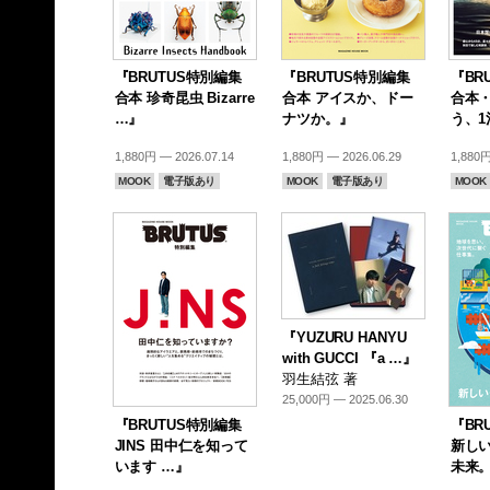
『BRUTUS特別編集
『BRUTUS特別編集
『BR
合本 珍奇昆虫 Bizarre
合本 アイスか、ドー
合本
…』
ナツか。』
う、1
1,880円 — 2026.07.14
1,880円 — 2026.06.29
1,880円
MOOK
電子版あり
MOOK
電子版あり
MOOK
『YUZURU HANYU
with GUCCI 『a …』
羽生結弦 著
25,000円 — 2025.06.30
『BRUTUS特別編集
『BR
JINS 田中仁を知って
新し
います …』
未来