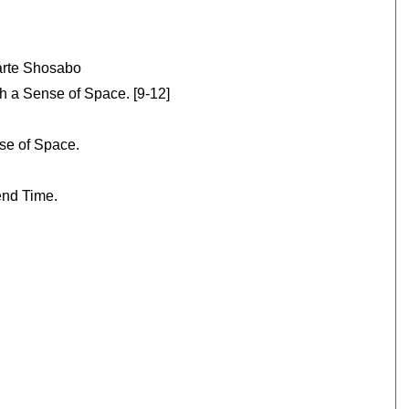
rte Shosabo
h a Sense of Space. [9-12]
se of Space.
end Time.