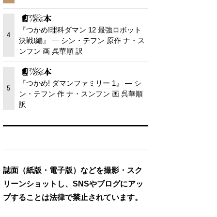
『つかめ!理科ダマン 12 最強ロボット
4
決戦!編』 — シン・テフン 原作 ナ・ス
ンフン 画 呉華順 訳
『つかめ! ダマンファミリー 1』 — シ
5
ン・テフン 作 ナ・スンフン 画 呉華順
訳
誌面（紙版・電子版）などを撮影・スク
リーンショットし、SNSやブログにアッ
プすることは法律で禁止されています。