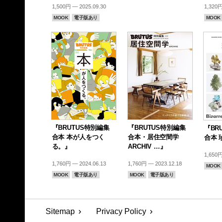
1,500円 — 2025.09.30
1,320円
MOOK
電子版あり
MOOK
『BRUTUS特別編集
『BRUTUS特別編集
『BR
合本 本が人をつく
合本・居住空間学
合本 
る。』
ARCHIV …』
1,650円
1,760円 — 2024.06.13
1,760円 — 2023.12.18
MOOK
MOOK
電子版あり
MOOK
電子版あり
Sitemap
Privacy Policy