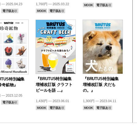
 — 2025.04.23
1,760円 — 2025.03.22
MOOK
電子版あり
電子版あり
MOOK
電子版あり
『BRUTUS特別編集
『BRUTUS特別編集
UTUS特別編集
増補改訂版 クラフト
増補改訂版 犬だも
珍奇鉱物』
ビールを語 …』
の。』
 — 2023.12.05
1,430円 — 2023.06.01
1,300円 — 2023.04.11
電子版あり
MOOK
電子版あり
MOOK
電子版あり