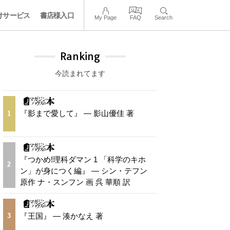
けサービス
書店様入口
My Page
FAQ
Search
Ranking
今読まれてます
『影まで愛して』 — 影山優佳 著
1
『つかめ!理科ダマン 1 「科学のキホ
2
ン」が身につく編』 — シン・テフン
原作 ナ・スンフン 画 呉 華順 訳
『王国』 — 湊かなえ 著
3