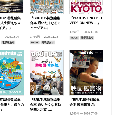
UTUS特別編集
『BRUTUS特別編集
『BRUTUS ENGLISH
・人生変えちゃ
合本 通いたくなるミ
VERSION NEW …』
泊旅。』
ュージアム』
1,800円 — 2025.11.18
 — 2026.02.24
1,760円 — 2025.11.28
MOOK
電子版あり
電子版あり
MOOK
電子版あり
UTUS特別編集
『BRUTUS特別編集
『BRUTUS特別編集
い仕事と、僕らの
合本 通いたくなる動
合本 映画鑑賞術』
。』
物園と水族 …』
1,760円 — 2024.07.08