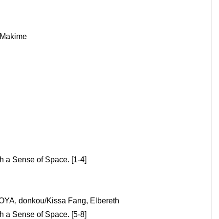
u Makime
 a Sense of Space. [1-4]
, donkou/Kissa Fang, Elbereth
 a Sense of Space. [5-8]