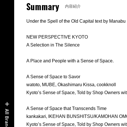
Summary
内容紹介
Under the Spell of the Old Capital text by Manab
NEW PERSPECTIVE KYOTO
A Selection in The Silence
A Place and People with a Sense of Space.
A Sense of Space to Savor
watoto, MUBE, Okashimaru Kissa, cookknoll
Kyoto’s Sense of Space, Told by Shop Owners with
A Sense of Space that Transcends Time
kankakari, IKEHAN BUNSHITSU/KAMOHAN OMOYA
Kyoto’s Sense of Space, Told by Shop Owners with