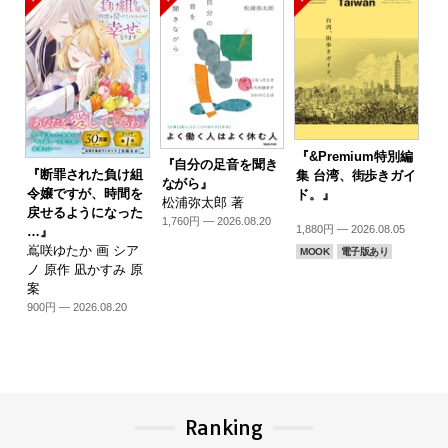
『&Premium特別編
『自分の足音を聞き
『断罪された負け組
集 台湾、街歩きガイ
ながら』
令嬢ですが、時間を
ド。』
松浦弥太郎 著
戻せるようになった
1,760円 — 2026.08.20
1,880円 — 2026.08.05
…』
嶌咲ゆたか 画 シア
MOOK
電子版あり
ノ 原作 凪かすみ 原
案
900円 — 2026.08.20
Ranking