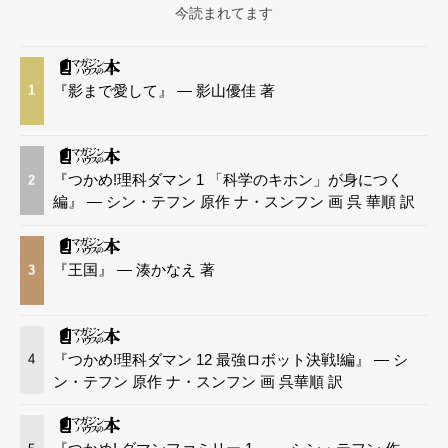
今読まれてます
『影まで愛して』 — 影山優佳 著
1
『つかめ!理科ダマン 1 「科学のキホン」が身につく
2
編』 — シン・テフン 原作 ナ・スンフン 画 呉 華順 訳
『王国』 — 湊かなえ 著
3
『つかめ!理科ダマン 12 最強ロボット決戦!編』 — シ
4
ン・テフン 原作 ナ・スンフン 画 呉華順 訳