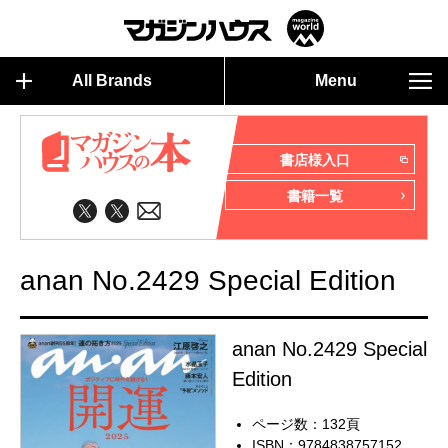
All Brands
Menu
書店様入口
書籍一覧
anan No.2429 Special Edition
anan No.2429 Special
Edition
ページ数：132頁
ISBN：9784838757152