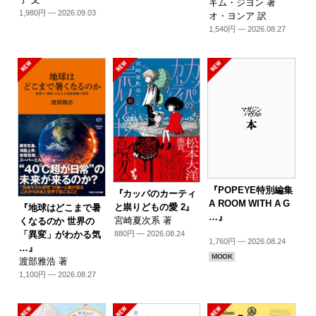
キム・ジヨン 著
1,980円 — 2026.09.03
オ・ヨンア 訳
1,540円 — 2026.08.27
『POPEYE特別編集
『カッパのカーティ
A ROOM WITH A G
と祟りどもの愛 2』
『地球はどこまで暑
…』
宮崎夏次系 著
くなるのか 世界の
「異変」がわかる気
880円 — 2026.08.24
1,760円 — 2026.08.24
…』
MOOK
渡部雅浩 著
1,100円 — 2026.08.27