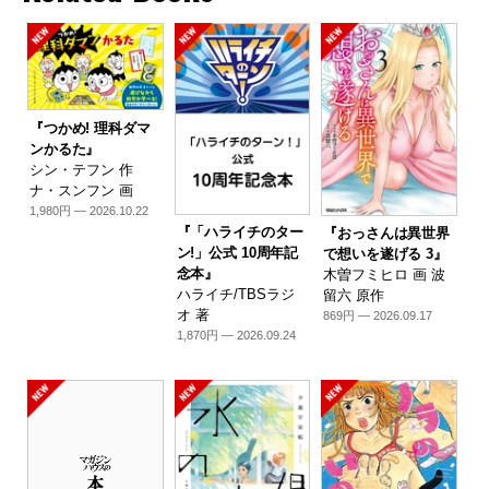
『つかめ! 理科ダマ
ンかるた』
シン・テフン 作
ナ・スンフン 画
1,980円 — 2026.10.22
『「ハライチのター
『おっさんは異世界
ン!」公式 10周年記
で想いを遂げる 3』
念本』
木曽フミヒロ 画 波
ハライチ/TBSラジ
留六 原作
オ 著
869円 — 2026.09.17
1,870円 — 2026.09.24