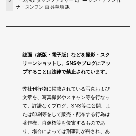
『つかめ! ダマンファミリー 1』 — シン・テフン 作
5
ナ・スンフン 画 呉華順 訳
誌面（紙版・電子版）などを撮影・スク
リーンショットし、SNSやブログにアッ
プすることは法律で禁止されています。
弊社刊行物に掲載されている写真および
文章を、写真撮影やスキャン等を行なっ
て、許諾なくブログ、SNS等に公開、ま
たは印刷等をして販売・配布する行為は
著作権、肖像権等を侵害するものであ
り、場合によっては刑事罰が科され、あ