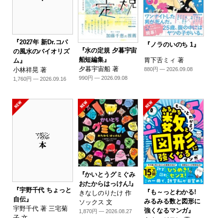
『2027年 新Dr.コパ
『ノラのいのち 1』
『水の定規 夕暮宇宙
の風水のバイオリズ
船短編集』
胃下舌ミィ 著
ム』
夕暮宇宙船 著
880円 — 2026.09.08
小林祥晃 著
990円 — 2026.09.08
1,760円 — 2026.09.16
『かいとうグミぐみ
おたからはっけん!』
『宇野千代 ちょっと
『も～っとわかる!
きなしのりたけ 作
自伝』
みるみる数と図形に
ソックス 文
宇野千代 著 三宅菊
強くなるマンガ』
1,870円 — 2026.08.27
子 文