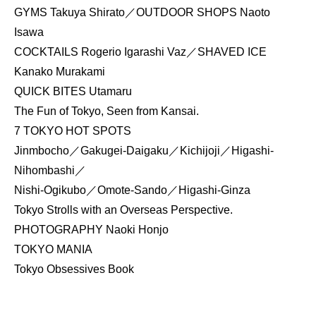
GYMS Takuya Shirato／OUTDOOR SHOPS Naoto
Isawa
COCKTAILS Rogerio Igarashi Vaz／SHAVED ICE
Kanako Murakami
QUICK BITES Utamaru
The Fun of Tokyo, Seen from Kansai.
7 TOKYO HOT SPOTS
Jinmbocho／Gakugei-Daigaku／Kichijoji／Higashi-
Nihombashi／
Nishi-Ogikubo／Omote-Sando／Higashi-Ginza
Tokyo Strolls with an Overseas Perspective.
PHOTOGRAPHY Naoki Honjo
TOKYO MANIA
Tokyo Obsessives Book