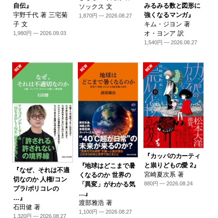
自伝』
みるみる数と図形に
ソックス 文
宇野千代 著 三宅菊
強くなるマンガ』
1,870円 — 2026.08.27
子 文
キム・ジヨン 著
オ・ヨンア 訳
1,980円 — 2026.09.03
1,540円 — 2026.08.27
『カッパのカーティ
と祟りどもの愛 2』
『地球はどこまで暑
『なぜ、それは不適
宮崎夏次系 著
くなるのか 世界の
切なのか 人権/コン
「異変」がわかる気
880円 — 2026.08.24
プラ/ポリコレの
…』
…』
渡部雅浩 著
石田健 著
1,100円 — 2026.08.27
1,320円 — 2026.08.27