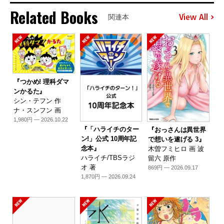
Related Books
View All
関連本
『つかめ! 理科ダマ
ンかるた』
シン・テフン 作
ナ・スンフン 画
1,980円 — 2026.10.22
『「ハライチのター
『おっさんは異世界
ン!」公式 10周年記
で想いを遂げる 3』
念本』
木曽フミヒロ 画 波
ハライチ/TBSラジ
留六 原作
オ 著
869円 — 2026.09.17
1,870円 — 2026.09.24