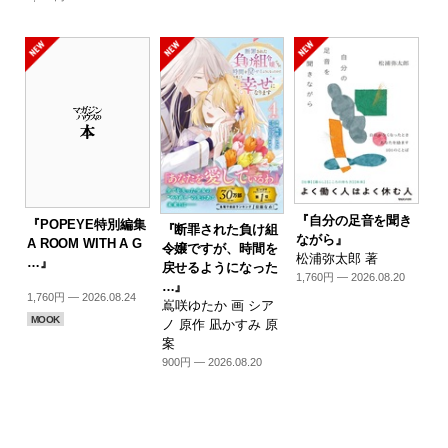
『自分の足音を聞き
『POPEYE特別編集
『断罪された負け組
ながら』
A ROOM WITH A G
令嬢ですが、時間を
松浦弥太郎 著
…』
戻せるようになった
1,760円 — 2026.08.20
…』
1,760円 — 2026.08.24
嶌咲ゆたか 画 シア
MOOK
ノ 原作 凪かすみ 原
案
900円 — 2026.08.20