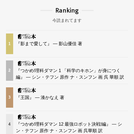
Ranking
今読まれてます
『影まで愛して』 — 影山優佳 著
1
『つかめ!理科ダマン 1 「科学のキホン」が身につく
2
編』 — シン・テフン 原作 ナ・スンフン 画 呉 華順 訳
『王国』 — 湊かなえ 著
3
『つかめ!理科ダマン 12 最強ロボット決戦!編』 — シ
4
ン・テフン 原作 ナ・スンフン 画 呉華順 訳