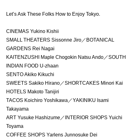
Let’s Ask These Folks How to Enjoy Tokyo.
CINEMAS Yukino Kishii
SMALL THEATERS Sissonne Jiro／BOTANICAL
GARDENS Rei Nagai
KAITENZUSHI Maple Chogokin Natsu Ando／SOUTH
INDIAN FOOD U-zhaan
SENTO Akiko Kikuchi
SWEETS Sakiko Hirano／SHORTCAKES Minori Kai
HOTELS Makoto Tanijiri
TACOS Koichiro Yoshikawa／YAKINIKU Isami
Takayama
ART Yusuke Hashizume／INTERIOR SHOPS Yuichi
Toyama
COFFEE SHOPS Yarlens Junnosuke Dei