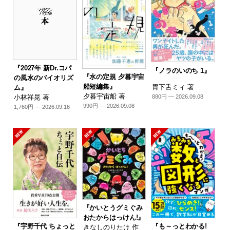
『2027年 新Dr.コパ
『ノラのいのち 1』
『水の定規 夕暮宇宙
の風水のバイオリズ
船短編集』
胃下舌ミィ 著
ム』
夕暮宇宙船 著
880円 — 2026.09.08
小林祥晃 著
990円 — 2026.09.08
1,760円 — 2026.09.16
『かいとうグミぐみ
おたからはっけん!』
『宇野千代 ちょっと
『も～っとわかる!
きなしのりたけ 作