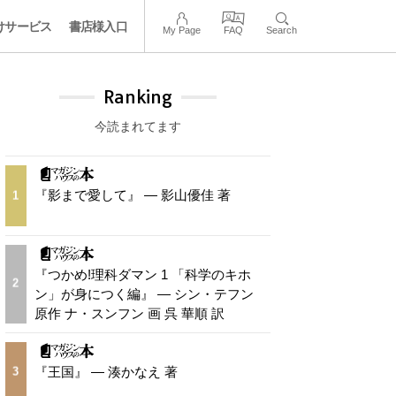
けサービス
書店様入口
My Page
FAQ
Search
Ranking
今読まれてます
『影まで愛して』 — 影山優佳 著
1
『つかめ!理科ダマン 1 「科学のキホ
2
ン」が身につく編』 — シン・テフン
原作 ナ・スンフン 画 呉 華順 訳
『王国』 — 湊かなえ 著
3