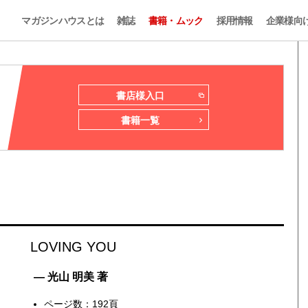
マガジンハウスとは
雑誌
書籍・ムック
採用情報
企業様向
書店様入口
書籍一覧
LOVING YOU
— 光山 明美 著
ページ数：192頁