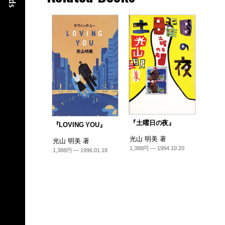
『土曜日の夜』
『LOVING YOU』
光山 明美 著
光山 明美 著
1,388円 — 1994.10.20
1,388円 — 1996.01.18