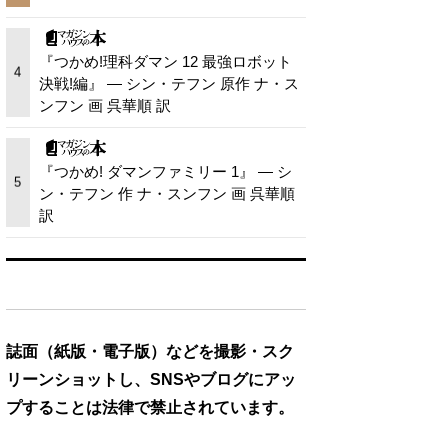
『つかめ!理科ダマン 12 最強ロボット
4
決戦!編』 — シン・テフン 原作 ナ・ス
ンフン 画 呉華順 訳
『つかめ! ダマンファミリー 1』 — シ
5
ン・テフン 作 ナ・スンフン 画 呉華順
訳
誌面（紙版・電子版）などを撮影・スク
リーンショットし、SNSやブログにアッ
プすることは法律で禁止されています。