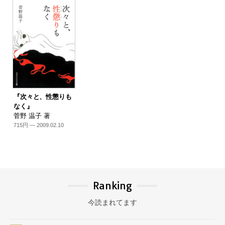
『次々と、性懲りも
なく』
菅野 温子 著
715円 — 2009.02.10
Ranking
今読まれてます