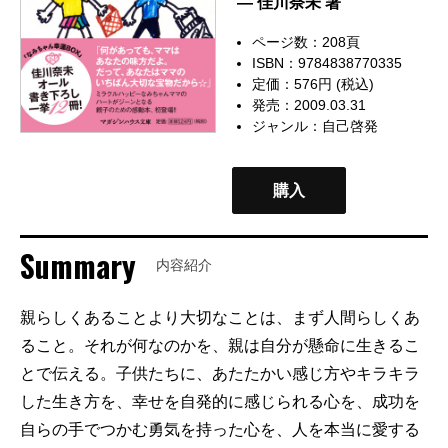
— 佳川奈未 著
ページ数：208頁
ISBN：9784838770335
定価：576円 (税込)
発売：2009.03.31
ジャンル：
自己啓発
購入
Summary
内容紹介
親らしくあることより大切なことは、まず人間らしくあ
ること。それが何なのかを、親は自分が懸命に生きるこ
とで伝える。子供たちに、あたたかい感じ方やキラキラ
した生き方を、幸せを自発的に感じられる心を、成功を
自らの手でつかむ勇気を持った心を、人を本当に愛する