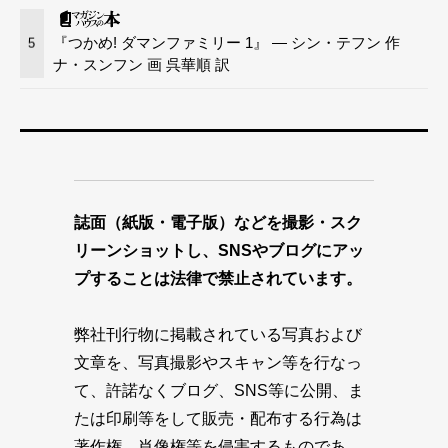
『つかめ! ダマンファミリー 1』 — シン・テフン 作
5
ナ・スンフン 画 呉華順 訳
誌面（紙版・電子版）などを撮影・スク
リーンショットし、SNSやブログにアッ
プすることは法律で禁止されています。
弊社刊行物に掲載されている写真および
文章を、写真撮影やスキャン等を行なっ
て、許諾なくブログ、SNS等に公開、ま
たは印刷等をして販売・配布する行為は
著作権、肖像権等を侵害するものであ