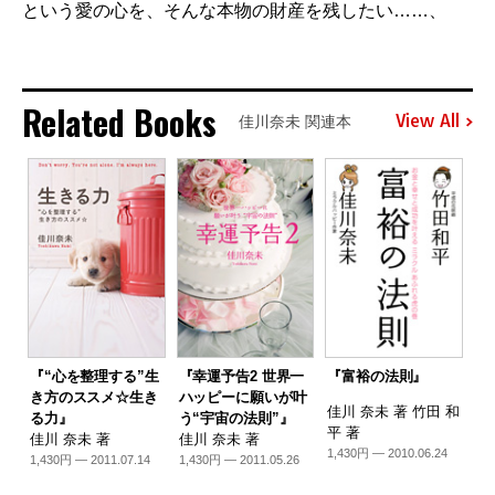
という愛の心を、そんな本物の財産を残したい……、
Related Books
View All
佳川奈未 関連本
『“心を整理する”生
『幸運予告2 世界一
『富裕の法則』
き方のススメ☆生き
ハッピーに願いが叶
佳川 奈未 著 竹田 和
る力』
う“宇宙の法則”』
平 著
佳川 奈未 著
佳川 奈未 著
1,430円 — 2010.06.24
1,430円 — 2011.07.14
1,430円 — 2011.05.26