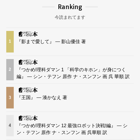
Ranking
今読まれてます
『影まで愛して』 — 影山優佳 著
1
『つかめ!理科ダマン 1 「科学のキホン」が身につく
2
編』 — シン・テフン 原作 ナ・スンフン 画 呉 華順 訳
『王国』 — 湊かなえ 著
3
『つかめ!理科ダマン 12 最強ロボット決戦!編』 — シ
4
ン・テフン 原作 ナ・スンフン 画 呉華順 訳