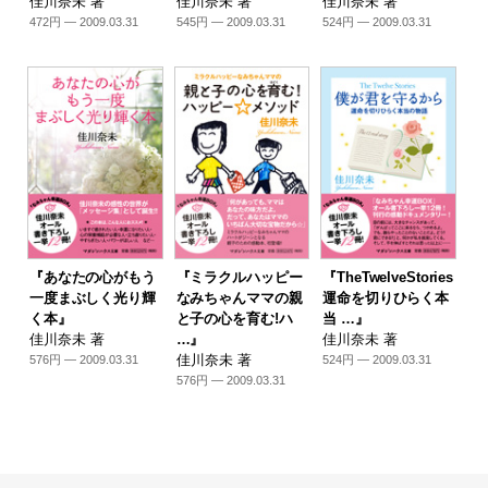
佳川奈未 著
佳川奈未 著
佳川奈未 著
472円 — 2009.03.31
545円 — 2009.03.31
524円 — 2009.03.31
『あなたの心がもう
『ミラクルハッピー
『TheTwelveStories
一度まぶしく光り輝
なみちゃんママの親
運命を切りひらく本
く本』
と子の心を育む!ハ
当 …』
佳川奈未 著
…』
佳川奈未 著
佳川奈未 著
576円 — 2009.03.31
524円 — 2009.03.31
576円 — 2009.03.31