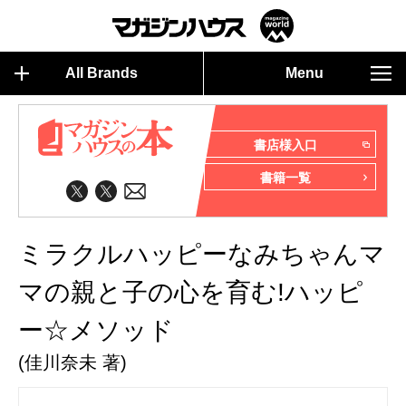
All Brands
Menu
書店様入口
書籍一覧
ミラクルハッピーなみちゃんマ
マの親と子の心を育む!ハッピ
ー☆メソッド
(佳川奈未 著)