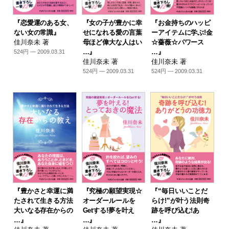
『恋愛運のある女、
『女の子が豊かに幸
『お金持ちのハッピ
ない女の常識』
せになれる愛の言葉
ーアイテムに学ぶ!金
佳川奈未 著
母ほど偉大な人はい
☆薔薇☆パワース
…』
…』
524円 — 2009.03.31
佳川奈未 著
佳川奈未 著
524円 — 2009.03.31
524円 — 2009.03.31
『豊かさと幸運に満
『究極の願望実現☆
『“毎日いいことだ
たされて生きる方法
オーダールールを
らけ!”が叶う法則奇
大いなる存在からの
Getする!夢を叶え
跡を呼び込む!あ
…』
…』
…』