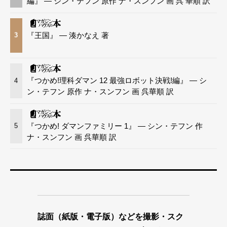
編』 — シン・テフン 原作 ナ・スンフン 画 呉 華順 訳
『王国』 — 湊かなえ 著
3
『つかめ!理科ダマン 12 最強ロボット決戦!編』 — シ
4
ン・テフン 原作 ナ・スンフン 画 呉華順 訳
『つかめ! ダマンファミリー 1』 — シン・テフン 作
5
ナ・スンフン 画 呉華順 訳
誌面（紙版・電子版）などを撮影・スク