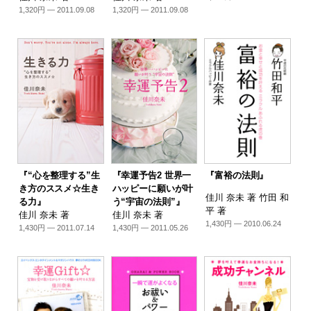
1,320円 — 2011.09.08
1,320円 — 2011.09.08
『“心を整理する”生
『幸運予告2 世界一
『富裕の法則』
き方のススメ☆生き
ハッピーに願いが叶
佳川 奈未 著 竹田 和
る力』
う“宇宙の法則”』
平 著
佳川 奈未 著
佳川 奈未 著
1,430円 — 2010.06.24
1,430円 — 2011.07.14
1,430円 — 2011.05.26