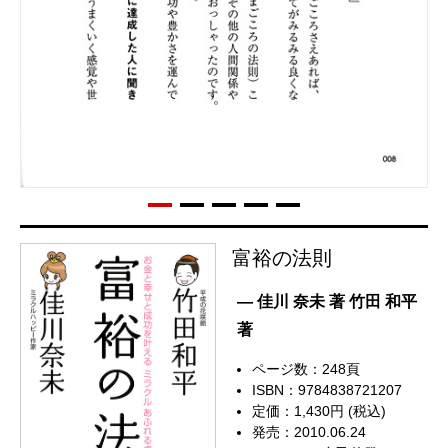
富裕の法則
— 佳川 奈未 著 竹田 和平
著
ページ数：248頁
ISBN：9784838721207
定価：1,430円 (税込)
発売：2010.06.24