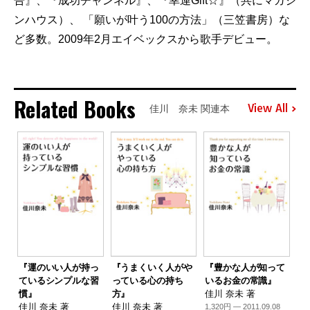
告』、『成功チャンネル』、『幸運Gift☆』（共にマガジ
ンハウス）、 「願いが叶う100の方法」（三笠書房）な
ど多数。2009年2月エイベックスから歌手デビュー。
Related Books
View All
佳川 奈未 関連本
『運のいい人が持っ
『うまくいく人がや
『豊かな人が知って
ているシンプルな習
っている心の持ち
いるお金の常識』
慣』
方』
佳川 奈未 著
佳川 奈未 著
佳川 奈未 著
1,320円 — 2011.09.08