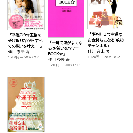
『夢を叶えて幸運な
『幸運Gift☆宝物を
お金持ちになる!成功
受け取りながらすべ
『一瞬で運がよくな
チャンネル』
ての願いを叶え …』
る お祓い&パワー
佳川 奈未 著
佳川 奈未 著
BOOK☆』
1,430円 — 2008.10.23
1,980円 — 2009.02.26
佳川 奈未 著
1,210円 — 2008.12.18