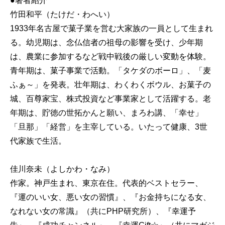
●著者紹介
竹田和平（たけだ・わへい）
1933年名古屋で菓子業を営む大家族の一員として生まれ
る。幼児期は、念仏信者の祖母の影響を受け、少年期
は、農業に参加するなど戦中戦後の厳しい変動を体験。
青年期は、菓子事業で活動。「タケダのボーロ」、「麦
ふぁ～」を発表。壮年期は、わくわくボウル、お菓子の
城、百尊家宝、株式投資など事業家として活躍する。老
年期は、貯徳の世拓かんと願い、まろわ講、「幸せ」
「旦那」「経営」を主宰している。いたって健康、3世
代家族で生活。
佳川奈未（よしかわ・なみ）
作家。神戸生まれ、東京在住。代表的ベストセラー、
『運のいい女、悪い女の習慣』、『お金持ちになる女、
なれない女の常識』（共にPHP研究所）、『幸運予