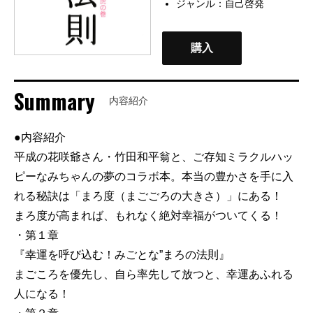
ジャンル：
自己啓発
購入
Summary
内容紹介
●内容紹介
平成の花咲爺さん・竹田和平翁と、ご存知ミラクルハッ
ピーなみちゃんの夢のコラボ本。本当の豊かさを手に入
れる秘訣は「まろ度（まごごろの大きさ）」にある！
まろ度が高まれば、もれなく絶対幸福がついてくる！
・第１章
『幸運を呼び込む！みごとな”まろの法則』
まごころを優先し、自ら率先して放つと、幸運あふれる
人になる！