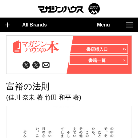
All Brands
Menu
書店様入口
書籍一覧
富裕の法則
(佳川 奈未 著 竹田 和平 著)