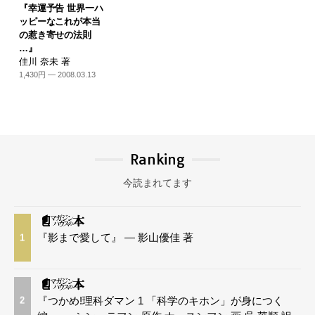
『幸運予告 世界一ハ
ッピーなこれが本当
の惹き寄せの法則
…』
佳川 奈未 著
1,430円 — 2008.03.13
Ranking
今読まれてます
『影まで愛して』 — 影山優佳 著
1
『つかめ!理科ダマン 1 「科学のキホン」が身につく
2