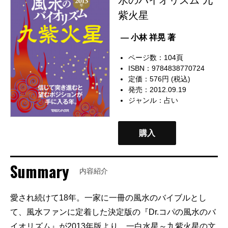
紫火星
— 小林 祥晃 著
ページ数：104頁
ISBN：9784838770724
定価：576円 (税込)
発売：2012.09.19
ジャンル：
占い
購入
Summary
内容紹介
愛され続けて18年。一家に一冊の風水のバイブルとし
て、風水ファンに定着した決定版の『Dr.コパの風水のバ
イオリズム』が2013年版より、一白水星～九紫火星の文