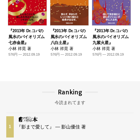
『2013年 Dr.コパの
『2013年 Dr.コパの
『2013年 Dr.コパの
風水のバイオリズム
風水のバイオリズム
風水のバイオリズム
七赤金星』
八白土星』
九紫火星』
小林 祥晃 著
小林 祥晃 著
小林 祥晃 著
576円 — 2012.09.19
576円 — 2012.09.19
576円 — 2012.09.19
Ranking
今読まれてます
『影まで愛して』 — 影山優佳 著
1