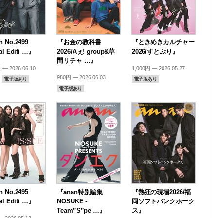
 No.2499
『お金の教科書
『ときめきカルチャー
al Editi …』
2026/Aぇ! group&草
2026/すとぷり』
間リチャ …』
 — 2026.06.10
1,000円 — 2026.05.27
980円 — 2026.06.03
電子版あり
電子版あり
電子版あり
 No.2495
『anan特別編集
『熱狂の現場2026/福
al Editi …』
NOSUKE -
岡ソフトバンクホーク
Team”S”pe …』
ス』
 2026.05.13