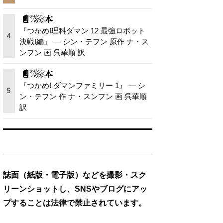
『つかめ!理科ダマン 12 最強ロボット
4
決戦!編』 — シン・テフン 原作 ナ・ス
ンフン 画 呉華順 訳
『つかめ! ダマンファミリー 1』 — シ
5
ン・テフン 作 ナ・スンフン 画 呉華順
訳
誌面（紙版・電子版）などを撮影・スク
リーンショットし、SNSやブログにアッ
プすることは法律で禁止されています。