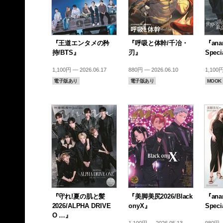
『王道エンタメの矜
『呼吸と体幹/千冶・
『anan
持/BTS』
刃』
Speci
1,100円 — 2026.06.17
880円 — 2026.06.10
1,100円
電子版あり
電子版あり
MOOK
『守れ!夏の肌と髪
『美脚美尻2026/Black
『anan
2026/ALPHA DRIVE
onyX』
Speci
O …』
1,100円 — 2026.05.13
980円 —