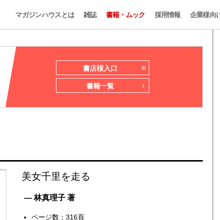
マガジンハウスとは
雑誌
書籍・ムック
採用情報
企業様向
書店様入口
書籍一覧
美女千里を走る
— 林真理子 著
ページ数：316頁