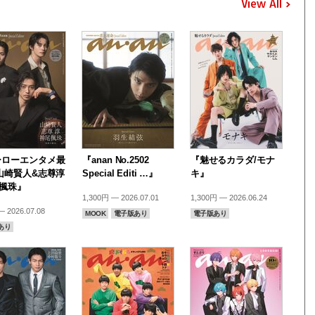
View All
ーローエンタメ最
『anan No.2502
『魅せるカラダ/モナ
山崎賢人&志尊淳
Special Editi …』
キ』
尾楓珠』
1,300円 — 2026.07.01
1,300円 — 2026.06.24
 2026.07.08
MOOK
電子版あり
電子版あり
あり