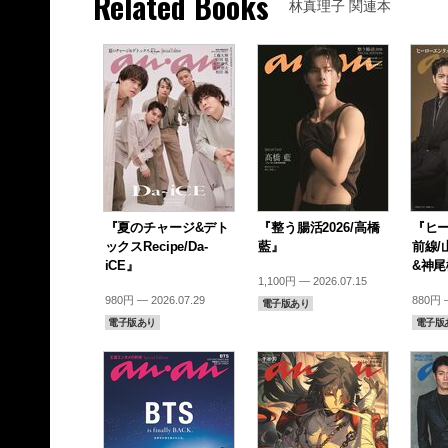
Related Books
林真理子 関連本
『夏のチャージ&デト
『整う腸活2026/高橋
『ヒ
ックスRecipe/Da-
藍』
前線/
iCE』
&神
1,100円 — 2026.07.15
980円 — 2026.07.29
880円 —
電子版あり
電子版あり
電子版