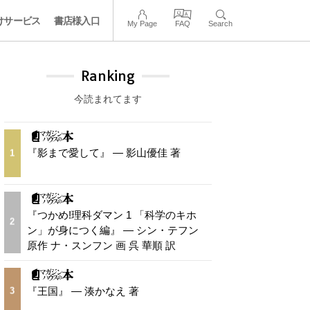
けサービス
書店様入口
My Page
FAQ
Search
Ranking
今読まれてます
『影まで愛して』 — 影山優佳 著
1
『つかめ!理科ダマン 1 「科学のキホ
2
ン」が身につく編』 — シン・テフン
原作 ナ・スンフン 画 呉 華順 訳
『王国』 — 湊かなえ 著
3