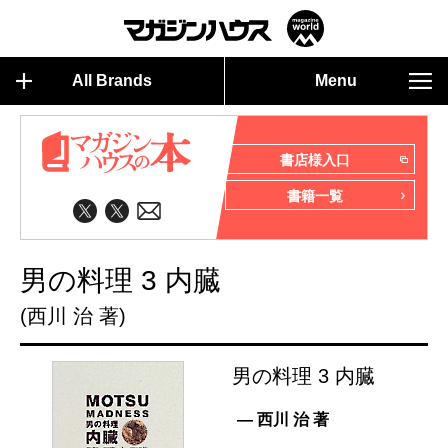
All Brands
Menu
書店様入口
書籍一覧
男の料理 3 内臓
(西川 治 著)
男の料理 3 内臓
— 西川 治 著