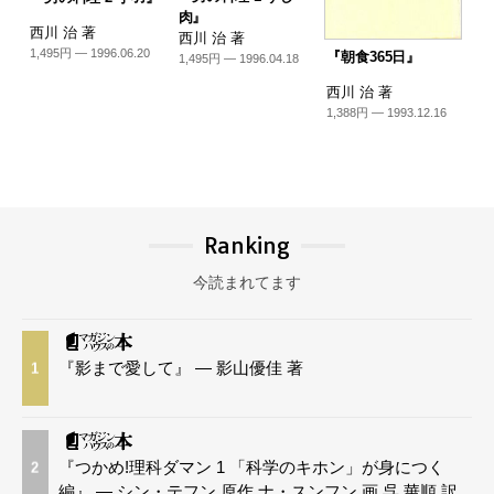
肉』
西川 治 著
西川 治 著
1,495円 — 1996.06.20
『朝食365日』
1,495円 — 1996.04.18
西川 治 著
1,388円 — 1993.12.16
Ranking
今読まれてます
『影まで愛して』 — 影山優佳 著
1
『つかめ!理科ダマン 1 「科学のキホン」が身につく
2
編』 — シン・テフン 原作 ナ・スンフン 画 呉 華順 訳