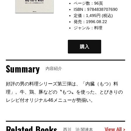
ページ数：96頁
ISBN：9784838707690
定価：1,495円 (税込)
発売：1996.08.22
ジャンル：
料理
購入
Summary
内容紹介
好評の男の料理シリーズ第三弾は、「内臓（もつ）料
理」。牛、鶏、豚などの〝もつ〟を使った、とびきりの
レシピ付オリジナル46メニューが勢揃い。
Related Books
View All
西川 治 関連本