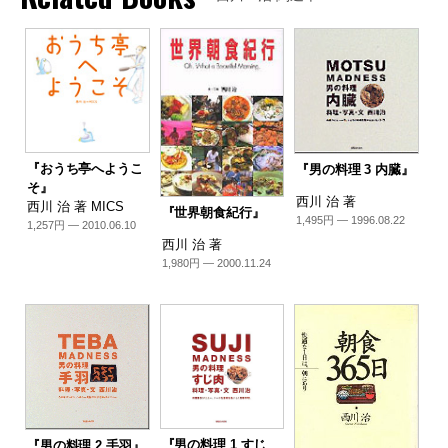
『おうち亭へようこ
『男の料理 3 内臓』
そ』
西川 治 著
西川 治 著 MICS
『世界朝食紀行』
1,495円 — 1996.08.22
1,257円 — 2010.06.10
西川 治 著
1,980円 — 2000.11.24
『男の料理 1 すじ
『男の料理 2 手羽』