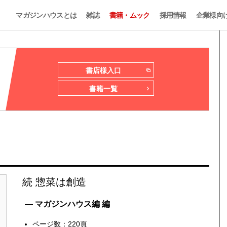
マガジンハウスとは
雑誌
書籍・ムック
採用情報
企業様向
書店様入口
書籍一覧
続 惣菜は創造
— マガジンハウス編 編
ページ数：220頁