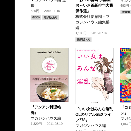
マガジ
修
お～いお茶新俳句大賞
693円 —
傑作選』
825円 — 2015.11.16
MOOK
株式会社伊藤園・マ
MOOK
電子版あり
ガジンハウス編集部
編
1,100円 — 2015.07.07
電子版あり
『アンアン料理帖
『コ
『いい女はみんな淫乱
春』
ン』
OLのリアルSEXライ
マガジンハウス編
マガジ
フ378』
1,320円 — 2011.03.10
1,047円
マガジンハウス編
1,430円 — 2011.03.10