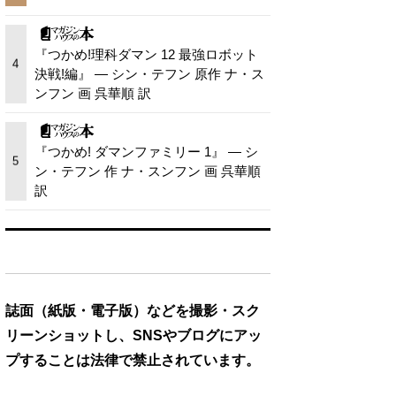
『つかめ!理科ダマン 12 最強ロボット
4
決戦!編』 — シン・テフン 原作 ナ・ス
ンフン 画 呉華順 訳
『つかめ! ダマンファミリー 1』 — シ
5
ン・テフン 作 ナ・スンフン 画 呉華順
訳
誌面（紙版・電子版）などを撮影・スク
リーンショットし、SNSやブログにアッ
プすることは法律で禁止されています。