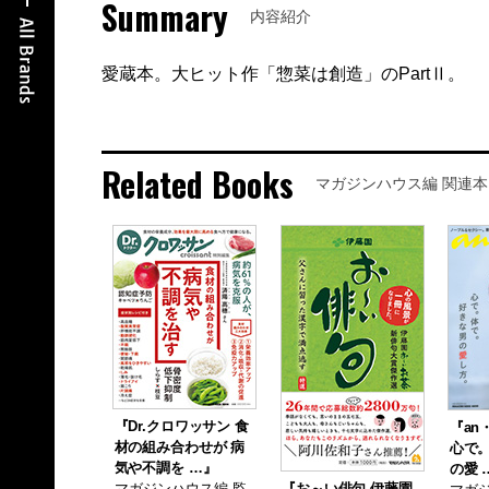
Summary
内容紹介
愛蔵本。大ヒット作「惣菜は創造」のPartⅡ。
Related Books
マガジンハウス編 関連本
『Dr.クロワッサン 食
『an・
材の組み合わせが 病
心で
気や不調を …』
の愛 
マガジンハウス編 監
『お～い俳句 伊藤園