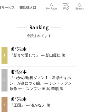
けサービス
書店様入口
My Page
FAQ
Search
Ranking
今読まれてます
『影まで愛して』 — 影山優佳 著
1
『つかめ!理科ダマン 1 「科学のキホ
2
ン」が身につく編』 — シン・テフン
原作 ナ・スンフン 画 呉 華順 訳
『王国』 — 湊かなえ 著
3