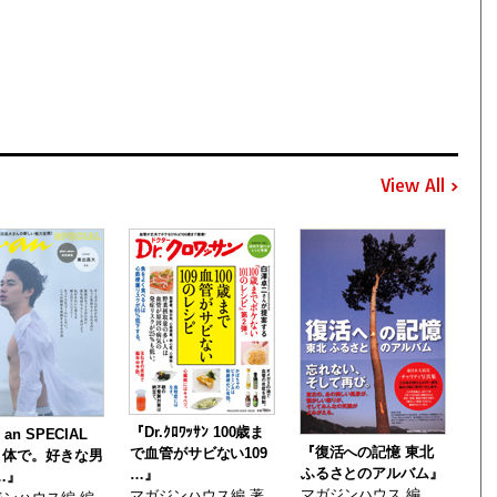
View All
『Dr.ｸﾛﾜｯｻﾝ 100歳ま
an SPECIAL
『復活への記憶 東北
で血管がサビない109
。体で。好きな男
ふるさとのアルバム』
…』
…』
マガジンハウス 編
マガジンハウス編 著