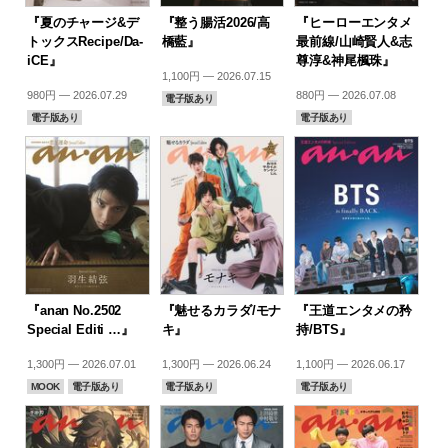
『夏のチャージ&デ
『整う腸活2026/高
『ヒーローエンタメ
トックスRecipe/Da-
橋藍』
最前線/山崎賢人&志
iCE』
尊淳&神尾楓珠』
1,100円 — 2026.07.15
980円 — 2026.07.29
880円 — 2026.07.08
電子版あり
電子版あり
電子版あり
『anan No.2502
『魅せるカラダ/モナ
『王道エンタメの矜
Special Editi …』
キ』
持/BTS』
1,300円 — 2026.07.01
1,300円 — 2026.06.24
1,100円 — 2026.06.17
MOOK
電子版あり
電子版あり
電子版あり