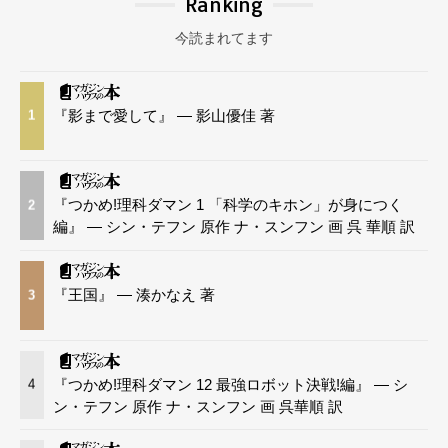
Ranking
今読まれてます
『影まで愛して』 — 影山優佳 著
1
『つかめ!理科ダマン 1 「科学のキホン」が身につく
2
編』 — シン・テフン 原作 ナ・スンフン 画 呉 華順 訳
『王国』 — 湊かなえ 著
3
『つかめ!理科ダマン 12 最強ロボット決戦!編』 — シ
4
ン・テフン 原作 ナ・スンフン 画 呉華順 訳