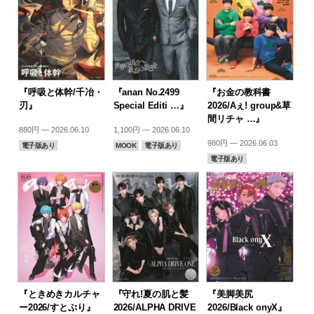
『呼吸と体幹/千冶・
『anan No.2499
『お金の教科書
刃』
Special Editi …』
2026/Aぇ! group&草
間リチャ …』
880円 — 2026.06.10
1,100円 — 2026.06.10
980円 — 2026.06.03
電子版あり
MOOK
電子版あり
電子版あり
『ときめきカルチャ
『守れ!夏の肌と髪
『美脚美尻
ー2026/すとぷり』
2026/ALPHA DRIVE
2026/Black onyX』