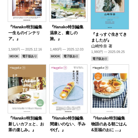
『Hanako特別編集
『Hanako特別編集
一生ものインテリ
温泉と、癒しの
『まっすぐ生きてき
ア。』
旅。』
ましたが』
山崎怜奈 著
1,580円 — 2025.12.16
1,480円 — 2025.12.03
1,980円 — 2025.09.25
MOOK
電子版あり
MOOK
電子版あり
電子版あり
『Hanako特別編集
『Hanako特別編集
『Hanako特別編集
新しいカフェと、お
間違いのない、手み
物語のある朝ごはん
茶の楽しみ。』
やげ。』
&至福のおに …』