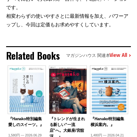
です。
相変わらずの使いやすさとに最新情報を加え、パワーア
ップし、今回は定価もお求めやすくしています。
Related Books
View All
マガジンハウス 関連本
『Hanako特別編集
『トレンドが生まれ
『Hanako特別編集
愛しのスイーツ。』
る新しい“一流
横浜案内。』
店”へ。大銀座/宮舘
1,580円 — 2026.06.29
1,480円 — 2026.04.21
涼 …』