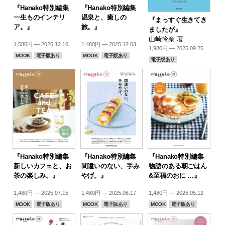
『Hanako特別編集
『Hanako特別編集
一生ものインテリ
温泉と、癒しの
『まっすぐ生きてき
ア。』
旅。』
ましたが』
山崎怜奈 著
1,580円 — 2025.12.16
1,480円 — 2025.12.03
1,980円 — 2025.09.25
MOOK
電子版あり
MOOK
電子版あり
電子版あり
『Hanako特別編集
『Hanako特別編集
『Hanako特別編集
新しいカフェと、お
間違いのない、手み
物語のある朝ごはん
茶の楽しみ。』
やげ。』
&至福のおに …』
1,480円 — 2025.07.15
1,480円 — 2025.06.17
1,480円 — 2025.05.12
MOOK
電子版あり
MOOK
電子版あり
MOOK
電子版あり