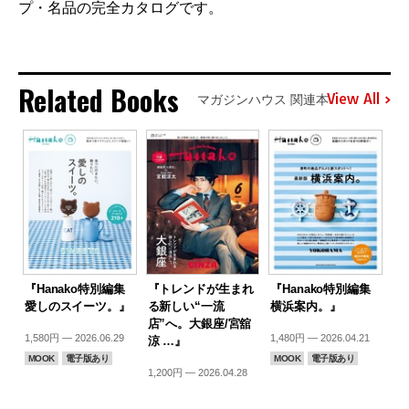
プ・名品の完全カタログです。
Related Books
View All
マガジンハウス 関連本
『Hanako特別編集
『トレンドが生まれ
『Hanako特別編集
愛しのスイーツ。』
る新しい“一流
横浜案内。』
店”へ。大銀座/宮舘
1,580円 — 2026.06.29
1,480円 — 2026.04.21
涼 …』
MOOK
電子版あり
MOOK
電子版あり
1,200円 — 2026.04.28