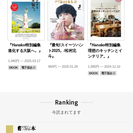
『Hanako特別編集
『最旬!スイーツハン
『Hanako特別編集
進化する大阪へ。』
ト2025。/松村北
理想のキッチンとイ
斗』
ンテリア。』
1,480円 — 2025.03.17
960円 — 2025.01.28
1,580円 — 2024.12.10
MOOK
電子版あり
MOOK
電子版あり
Ranking
今読まれてます