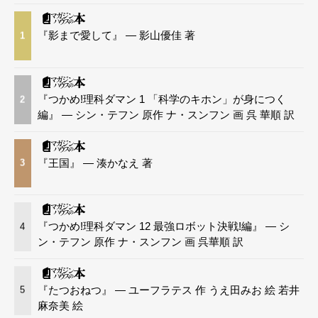
『影まで愛して』 — 影山優佳 著
1
『つかめ!理科ダマン 1 「科学のキホン」が身につく
2
編』 — シン・テフン 原作 ナ・スンフン 画 呉 華順 訳
『王国』 — 湊かなえ 著
3
『つかめ!理科ダマン 12 最強ロボット決戦!編』 — シ
4
ン・テフン 原作 ナ・スンフン 画 呉華順 訳
『たつおねつ』 — ユーフラテス 作 うえ田みお 絵 若井
5
麻奈美 絵