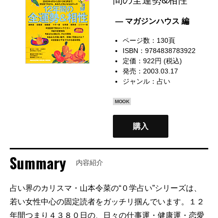
— マガジンハウス 編
ページ数：130頁
ISBN：9784838783922
定価：922円 (税込)
発売：2003.03.17
ジャンル：
占い
MOOK
購入
Summary
内容紹介
占い界のカリスマ・山本令菜の“０学占い”シリーズは、
若い女性中心の固定読者をガッチリ掴んでいます。１２
年間つまり４３８０日の、日々の仕事運・健康運・恋愛