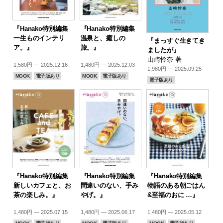
『Hanako特別編集
『Hanako特別編集
一生ものインテリ
温泉と、癒しの
『まっすぐ生きてき
ア。』
旅。』
ましたが』
山崎怜奈 著
1,580円 — 2025.12.16
1,480円 — 2025.12.03
1,980円 — 2025.09.25
MOOK
電子版あり
MOOK
電子版あり
電子版あり
『Hanako特別編集
『Hanako特別編集
『Hanako特別編集
新しいカフェと、お
間違いのない、手み
物語のある朝ごはん
茶の楽しみ。』
やげ。』
&至福のおに …』
1,480円 — 2025.07.15
1,480円 — 2025.06.17
1,480円 — 2025.05.12