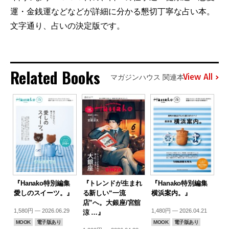
運・金銭運などなどが詳細に分かる懇切丁寧な占い本。
文字通り、占いの決定版です。
Related Books
View All
マガジンハウス 関連本
『Hanako特別編集
『トレンドが生まれ
『Hanako特別編集
愛しのスイーツ。』
る新しい“一流
横浜案内。』
店”へ。大銀座/宮舘
1,580円 — 2026.06.29
1,480円 — 2026.04.21
涼 …』
MOOK
電子版あり
MOOK
電子版あり