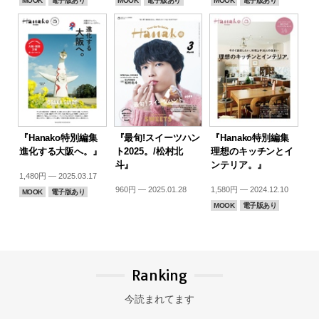
MOOK
電子版あり
MOOK
電子版あり
MOOK
電子版あり
『Hanako特別編集
『最旬!スイーツハン
『Hanako特別編集
進化する大阪へ。』
ト2025。/松村北
理想のキッチンとイ
斗』
ンテリア。』
1,480円 — 2025.03.17
960円 — 2025.01.28
1,580円 — 2024.12.10
MOOK
電子版あり
MOOK
電子版あり
Ranking
今読まれてます