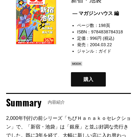
— マガジンハウス 編
ページ数：198頁
ISBN：9784838784318
定価：996円 (税込)
発売：2004.03.22
ジャンル：
ガイド
MOOK
購入
Summary
内容紹介
2,000年刊行の前シリーズ「ちびＨａｎａｋｏセレクショ
ン」で、「新宿・池袋」は「銀座」と並ぶ好調な売行き
でした。既に3年を経て、大幅に新しい店に入れ替わっ