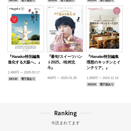
MOOK
電子版あり
MOOK
電子版あり
MOOK
電子版あり
『Hanako特別編集
『最旬!スイーツハン
『Hanako特別編集
進化する大阪へ。』
ト2025。/松村北
理想のキッチンとイ
斗』
ンテリア。』
1,480円 — 2025.03.17
960円 — 2025.01.28
1,580円 — 2024.12.10
MOOK
電子版あり
MOOK
電子版あり
Ranking
今読まれてます