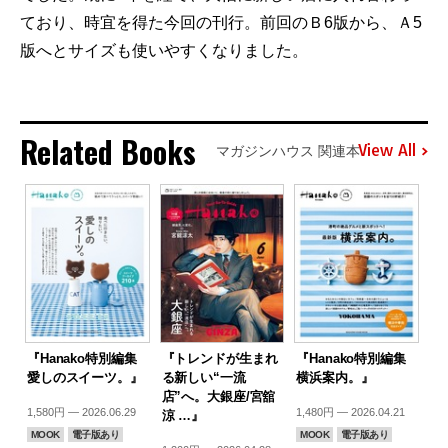
ており、時宜を得た今回の刊行。前回のＢ6版から、Ａ5
版へとサイズも使いやすくなりました。
Related Books
View All
マガジンハウス 関連本
『Hanako特別編集
『トレンドが生まれ
『Hanako特別編集
愛しのスイーツ。』
る新しい“一流
横浜案内。』
店”へ。大銀座/宮舘
1,580円 — 2026.06.29
1,480円 — 2026.04.21
涼 …』
MOOK
電子版あり
MOOK
電子版あり