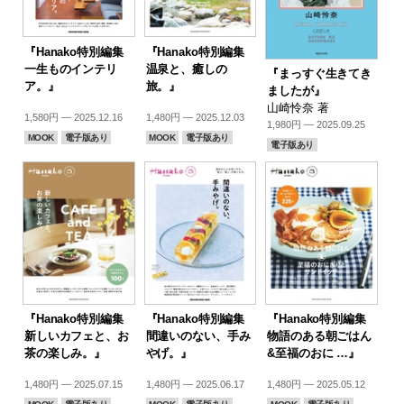
『Hanako特別編集
『Hanako特別編集
一生ものインテリ
温泉と、癒しの
『まっすぐ生きてき
ア。』
旅。』
ましたが』
山崎怜奈 著
1,580円 — 2025.12.16
1,480円 — 2025.12.03
1,980円 — 2025.09.25
MOOK
電子版あり
MOOK
電子版あり
電子版あり
『Hanako特別編集
『Hanako特別編集
『Hanako特別編集
新しいカフェと、お
間違いのない、手み
物語のある朝ごはん
茶の楽しみ。』
やげ。』
&至福のおに …』
1,480円 — 2025.07.15
1,480円 — 2025.06.17
1,480円 — 2025.05.12