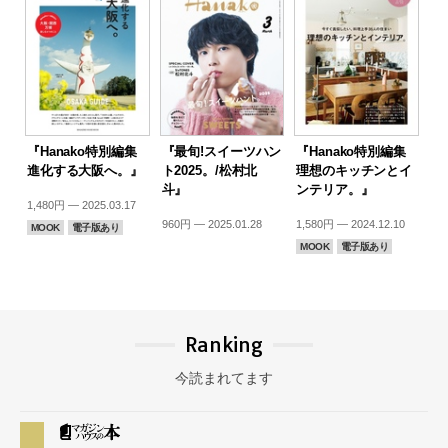
『Hanako特別編集
『最旬!スイーツハン
『Hanako特別編集
進化する大阪へ。』
ト2025。/松村北
理想のキッチンとイ
斗』
ンテリア。』
1,480円 — 2025.03.17
960円 — 2025.01.28
1,580円 — 2024.12.10
MOOK
電子版あり
MOOK
電子版あり
Ranking
今読まれてます