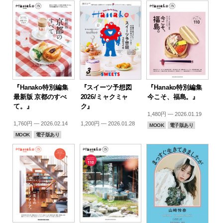
『Hanako特別編集
『スイーツ予想図
『Hanako特別編集
最新版 京都のすべ
2026/ミャクミャ
今こそ、福島。』
て。』
ク』
1,480円 — 2026.01.19
1,760円 — 2026.02.14
1,200円 — 2026.01.28
MOOK
電子版あり
MOOK
電子版あり