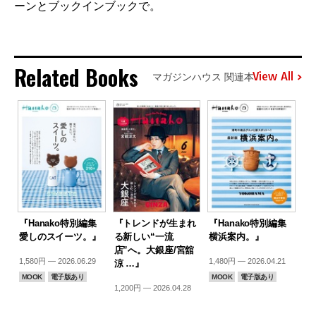
ーンとブックインブックで。
Related Books
View All
マガジンハウス 関連本
『Hanako特別編集
『トレンドが生まれ
『Hanako特別編集
愛しのスイーツ。』
る新しい“一流
横浜案内。』
店”へ。大銀座/宮舘
1,580円 — 2026.06.29
1,480円 — 2026.04.21
涼 …』
MOOK
電子版あり
MOOK
電子版あり
1,200円 — 2026.04.28