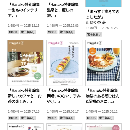
『Hanako特別編集
『Hanako特別編集
一生ものインテリ
温泉と、癒しの
『まっすぐ生きてき
ア。』
旅。』
ましたが』
山崎怜奈 著
1,580円 — 2025.12.16
1,480円 — 2025.12.03
1,980円 — 2025.09.25
MOOK
電子版あり
MOOK
電子版あり
電子版あり
『Hanako特別編集
『Hanako特別編集
『Hanako特別編集
新しいカフェと、お
間違いのない、手み
物語のある朝ごはん
茶の楽しみ。』
やげ。』
&至福のおに …』
1,480円 — 2025.07.15
1,480円 — 2025.06.17
1,480円 — 2025.05.12
MOOK
電子版あり
MOOK
電子版あり
MOOK
電子版あり