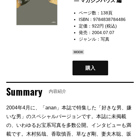
— マガジンハウス 編
ページ数：138頁
ISBN：9784838784486
定価：922円 (税込)
発売：2004.07.07
ジャンル：
写真
MOOK
購入
Summary
内容紹介
2004年4月に、「anan」本誌で特集した「好きな男、嫌
いな男」のスペシャルバージョンです。本誌に未掲載
の、いわゆるお宝系写真を多数公開。インタビューも満
載です。木村拓哉、香取慎吾、草なぎ剛、妻夫木聡、坂