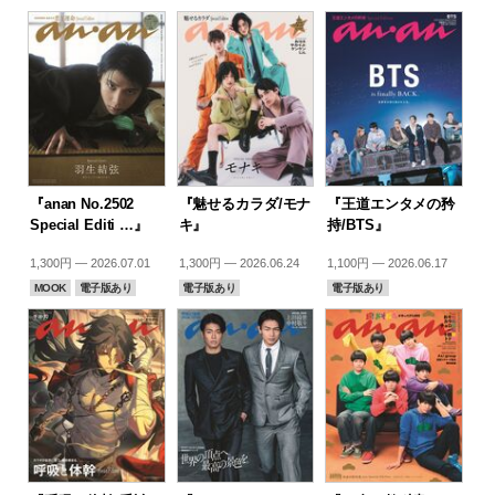
『anan No.2502
『魅せるカラダ/モナ
『王道エンタメの矜
Special Editi …』
キ』
持/BTS』
1,300円 — 2026.07.01
1,300円 — 2026.06.24
1,100円 — 2026.06.17
MOOK
電子版あり
電子版あり
電子版あり