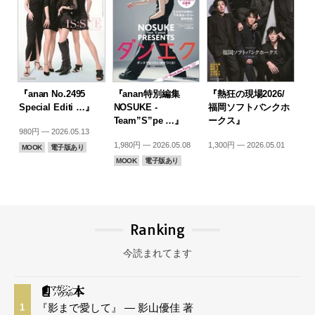
『anan No.2495
『anan特別編集
『熱狂の現場2026/
Special Editi …』
NOSUKE -
福岡ソフトバンクホ
Team”S”pe …』
ークス』
980円 — 2026.05.13
1,980円 — 2026.05.08
1,300円 — 2026.05.01
MOOK
電子版あり
MOOK
電子版あり
Ranking
今読まれてます
『影まで愛して』 — 影山優佳 著
1