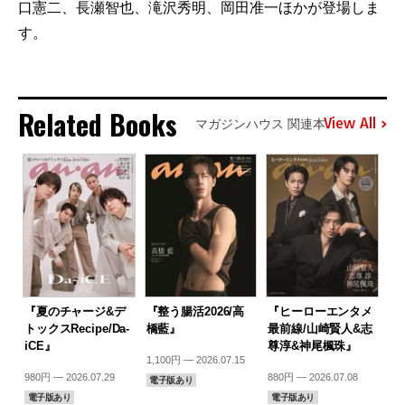
口憲二、長瀬智也、滝沢秀明、岡田准一ほかが登場しま
す。
Related Books
View All
マガジンハウス 関連本
『夏のチャージ&デ
『整う腸活2026/高
『ヒーローエンタメ
トックスRecipe/Da-
橋藍』
最前線/山崎賢人&志
iCE』
尊淳&神尾楓珠』
1,100円 — 2026.07.15
980円 — 2026.07.29
880円 — 2026.07.08
電子版あり
電子版あり
電子版あり