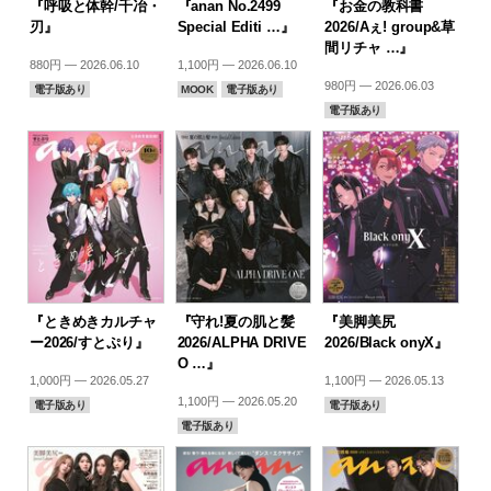
『呼吸と体幹/千冶・
『anan No.2499
『お金の教科書
刃』
Special Editi …』
2026/Aぇ! group&草
間リチャ …』
880円 — 2026.06.10
1,100円 — 2026.06.10
980円 — 2026.06.03
電子版あり
MOOK
電子版あり
電子版あり
『ときめきカルチャ
『守れ!夏の肌と髪
『美脚美尻
ー2026/すとぷり』
2026/ALPHA DRIVE
2026/Black onyX』
O …』
1,000円 — 2026.05.27
1,100円 — 2026.05.13
1,100円 — 2026.05.20
電子版あり
電子版あり
電子版あり