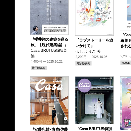
『Cas
『櫻井翔の建築を巡る
『ラブストーリーを追
編集 
旅。【現代建築編】』
いかけて』
される
Casa BRUTUS編集部
ほし よりこ 著
編
2,200円
2,200円 — 2025.10.03
4,400円 — 2025.10.21
MOOK
電子版あり
電子版あり
『Casa BRUTUS特別
『安藤忠雄×青春/佐藤