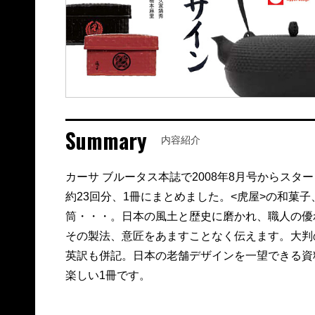
Summary
内容紹介
カーサ ブルータス本誌で2008年8月号からス
約23回分、1冊にまとめました。<虎屋>の和菓
筒・・・。日本の風土と歴史に磨かれ、職人の優
その製法、意匠をあますことなく伝えます。大判
英訳も併記。日本の老舗デザインを一望できる資
楽しい1冊です。