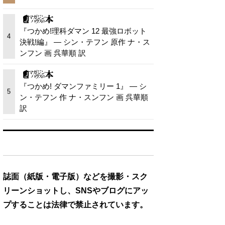
『つかめ!理科ダマン 12 最強ロボット
4
決戦!編』 — シン・テフン 原作 ナ・ス
ンフン 画 呉華順 訳
『つかめ! ダマンファミリー 1』 — シ
5
ン・テフン 作 ナ・スンフン 画 呉華順
訳
誌面（紙版・電子版）などを撮影・スク
リーンショットし、SNSやブログにアッ
プすることは法律で禁止されています。