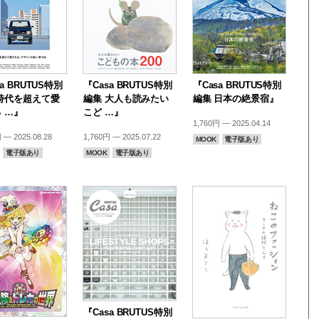
a BRUTUS特別
『Casa BRUTUS特別
『Casa BRUTUS特別
時代を超えて愛
編集 大人も読みたい
編集 日本の絶景宿』
 …』
こど …』
1,760円 — 2025.04.14
 — 2025.08.28
1,760円 — 2025.07.22
MOOK
電子版あり
電子版あり
MOOK
電子版あり
『Casa BRUTUS特別