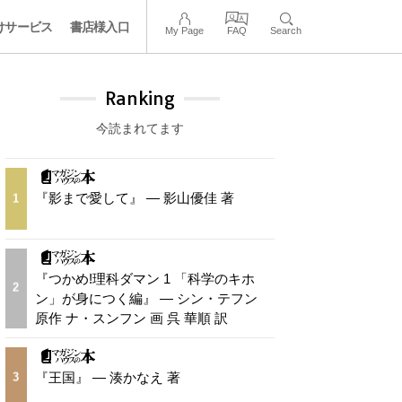
けサービス
書店様入口
My Page
FAQ
Search
Ranking
今読まれてます
『影まで愛して』 — 影山優佳 著
1
『つかめ!理科ダマン 1 「科学のキホ
2
ン」が身につく編』 — シン・テフン
原作 ナ・スンフン 画 呉 華順 訳
『王国』 — 湊かなえ 著
3