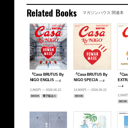
Related Books
マガジンハウス 関連本
『Casa BRUTUS By
『Casa BRUTUS By
『Cas
NIGO ENGLIS …』
NIGO SPECIA …』
EXTR
…』
2,860円 — 2026.06.22
13,800円 — 2026.06.22
2,000円
MOOK
電子版あり
MOOK
MOOK