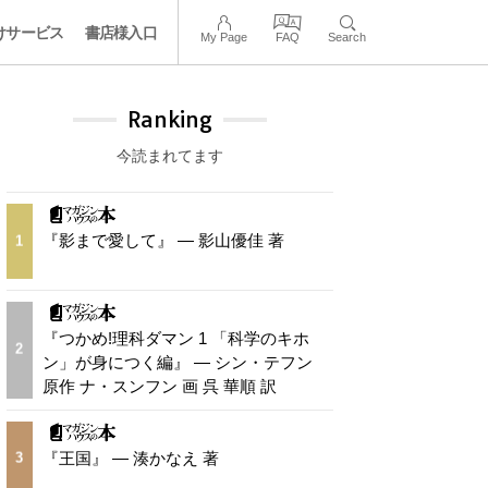
けサービス
書店様入口
My Page
FAQ
Search
Ranking
今読まれてます
『影まで愛して』 — 影山優佳 著
1
『つかめ!理科ダマン 1 「科学のキホ
2
ン」が身につく編』 — シン・テフン
原作 ナ・スンフン 画 呉 華順 訳
『王国』 — 湊かなえ 著
3