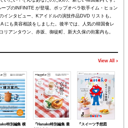
ループのINFINITE が登場。ポップオペラ歌手イム・ヒョン
インタビュー、Kアイドルの演技作品DVD リストも。
RA にも美容相談をしました。後半では、人気の韓国食レ
コリアンタウン、赤坂、御徒町、新大久保の街案内も。
View All
nako特別編集 横
『Hanako特別編集 最
『スイーツ予想図