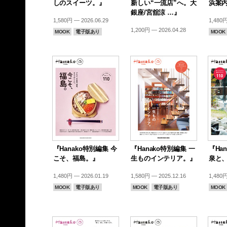
しのスイーツ。』
新しい“一流店”へ。大
浜案
銀座/宮舘涼 …』
1,580円 — 2026.06.29
1,480円
1,200円 — 2026.04.28
MOOK
電子版あり
MOOK
『Hanako特別編集 今
『Hanako特別編集 一
『Ha
こそ、福島。』
生ものインテリア。』
泉と
1,480円 — 2026.01.19
1,580円 — 2025.12.16
1,480円
MOOK
電子版あり
MOOK
電子版あり
MOOK