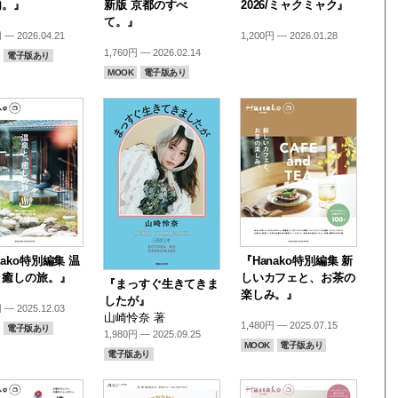
内。』
新版 京都のすべ
2026/ミャクミャク』
て。』
 — 2026.04.21
1,200円 — 2026.01.28
1,760円 — 2026.02.14
電子版あり
MOOK
電子版あり
nako特別編集 温
『Hanako特別編集 新
、癒しの旅。』
しいカフェと、お茶の
『まっすぐ生きてきま
楽しみ。』
したが』
 — 2025.12.03
山崎怜奈 著
1,480円 — 2025.07.15
電子版あり
1,980円 — 2025.09.25
MOOK
電子版あり
電子版あり