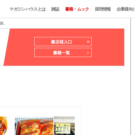
マガジンハウスとは
雑誌
書籍・ムック
採用情報
企業様向
韓国。
書店様入口
書籍一覧