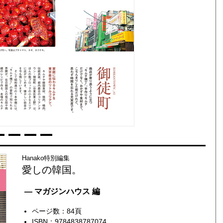
Hanako特別編集
愛しの韓国。
— マガジンハウス 編
ページ数：84頁
ISBN：9784838787074