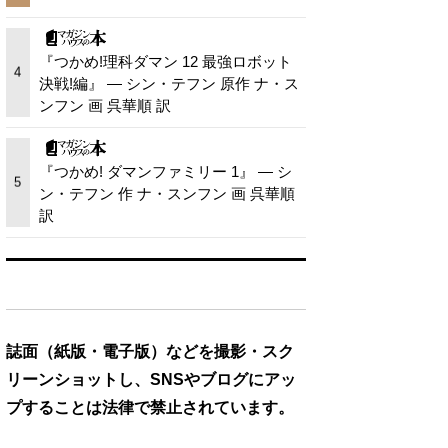
『つかめ!理科ダマン 12 最強ロボット
4
決戦!編』 — シン・テフン 原作 ナ・ス
ンフン 画 呉華順 訳
『つかめ! ダマンファミリー 1』 — シ
5
ン・テフン 作 ナ・スンフン 画 呉華順
訳
誌面（紙版・電子版）などを撮影・スク
リーンショットし、SNSやブログにアッ
プすることは法律で禁止されています。