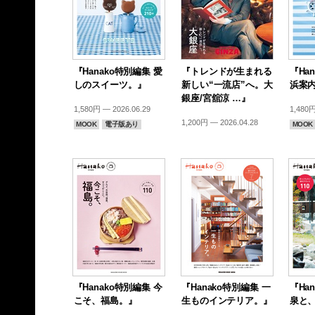
『Hanako特別編集 愛
『トレンドが生まれる
『Ha
しのスイーツ。』
新しい“一流店”へ。大
浜案
銀座/宮舘涼 …』
1,580円 — 2026.06.29
1,480円
1,200円 — 2026.04.28
MOOK
電子版あり
MOOK
『Hanako特別編集 今
『Hanako特別編集 一
『Ha
こそ、福島。』
生ものインテリア。』
泉と