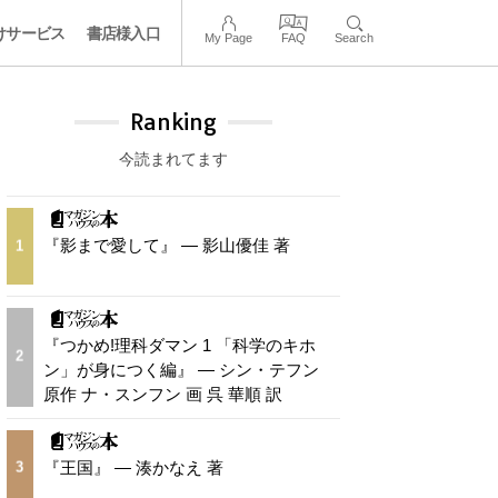
けサービス
書店様入口
My Page
FAQ
Search
Ranking
今読まれてます
『影まで愛して』 — 影山優佳 著
1
『つかめ!理科ダマン 1 「科学のキホ
2
ン」が身につく編』 — シン・テフン
原作 ナ・スンフン 画 呉 華順 訳
『王国』 — 湊かなえ 著
3