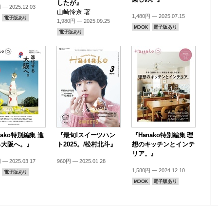
したが』
 — 2025.12.03
山崎怜奈 著
1,480円 — 2025.07.15
電子版あり
1,980円 — 2025.09.25
MOOK
電子版あり
電子版あり
nako特別編集 進
『最旬!スイーツハン
『Hanako特別編集 理
る大阪へ。』
ト2025。/松村北斗』
想のキッチンとインテ
リア。』
 — 2025.03.17
960円 — 2025.01.28
1,580円 — 2024.12.10
電子版あり
MOOK
電子版あり