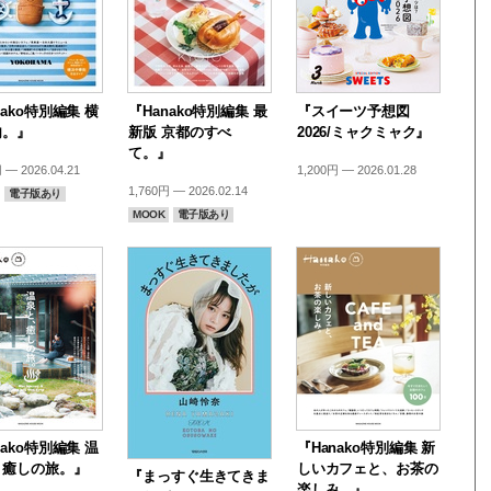
nako特別編集 横
『Hanako特別編集 最
『スイーツ予想図
内。』
新版 京都のすべ
2026/ミャクミャク』
て。』
 — 2026.04.21
1,200円 — 2026.01.28
1,760円 — 2026.02.14
電子版あり
MOOK
電子版あり
nako特別編集 温
『Hanako特別編集 新
、癒しの旅。』
しいカフェと、お茶の
『まっすぐ生きてきま
楽しみ。』