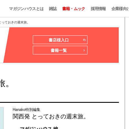
マガジンハウスとは
雑誌
書籍・ムック
採用情報
企業様向
 とっておきの週末旅。
書店様入口
書籍一覧
旅。
Hanako特別編集
関西発 とっておきの週末旅。
— マガジンハウス 編