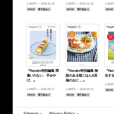
1,480円 — 2026.01.19
1,580円 — 2025.12.16
1,480円
MOOK
電子版あり
MOOK
電子版あり
MOOK
『Hanako特別編集 間
『Hanako特別編集 物
『Ha
違いのない、手みや
語のある朝ごはん&至
化す
げ。』
福のおに …』
1,480円
1,480円 — 2025.06.17
1,480円 — 2025.05.12
MOOK
MOOK
電子版あり
MOOK
電子版あり
Sitemap
Privacy Policy