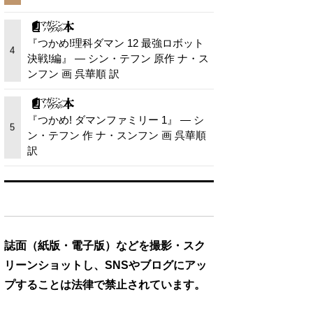
『つかめ!理科ダマン 12 最強ロボット
4
決戦!編』 — シン・テフン 原作 ナ・ス
ンフン 画 呉華順 訳
『つかめ! ダマンファミリー 1』 — シ
5
ン・テフン 作 ナ・スンフン 画 呉華順
訳
誌面（紙版・電子版）などを撮影・スク
リーンショットし、SNSやブログにアッ
プすることは法律で禁止されています。