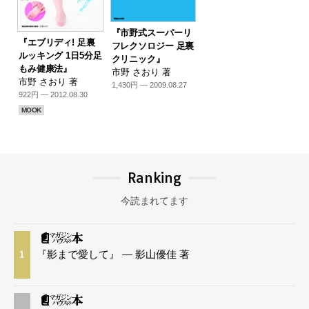
『市野式スーパーリ
『エブリディ! 足裏
フレクソロジー 足裏
ルッキング 1日5分足
クリニック』
もみ健康法』
市野 さおり 著
市野 さおり 著
1,430円 — 2009.08.27
922円 — 2012.08.30
MOOK
Ranking
今読まれてます
『影まで愛して』 — 影山優佳 著
1