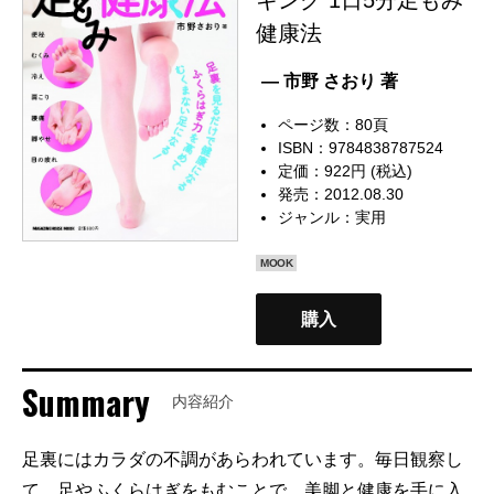
健康法
— 市野 さおり 著
ページ数：80頁
ISBN：9784838787524
定価：922円 (税込)
発売：2012.08.30
ジャンル：
実用
MOOK
購入
Summary
内容紹介
足裏にはカラダの不調があらわれています。毎日観察し
て、足やふくらはぎをもむことで、美脚と健康を手に入