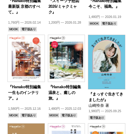
『Hanako特別編集
『スイーツ予想図
『Hanako特別編集
最新版 京都のすべ
2026/ミャクミャ
今こそ、福島。』
て。』
ク』
1,480円 — 2026.01.19
1,760円 — 2026.02.14
1,200円 — 2026.01.28
MOOK
電子版あり
MOOK
電子版あり
『Hanako特別編集
『Hanako特別編集
一生ものインテリ
温泉と、癒しの
『まっすぐ生きてき
ア。』
旅。』
ましたが』
山崎怜奈 著
1,580円 — 2025.12.16
1,480円 — 2025.12.03
1,980円 — 2025.09.25
MOOK
電子版あり
MOOK
電子版あり
電子版あり