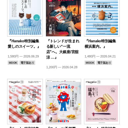
『Hanako特別編集
『トレンドが生まれ
『Hanako特別編集
愛しのスイーツ。』
る新しい“一流
横浜案内。』
店”へ。大銀座/宮舘
1,580円 — 2026.06.29
1,480円 — 2026.04.21
涼 …』
MOOK
電子版あり
MOOK
電子版あり
1,200円 — 2026.04.28