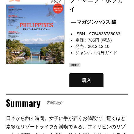
イ
— マガジンハウス 編
ISBN：9784838788033
定価：785円 (税込)
発売：2012.12.10
ジャンル：
海外ガイド
MOOK
購入
Summary
内容紹介
日本から約４時間。女子に手が届くお値段で、驚くほど
素敵なリゾートライフが満喫できる、フィリピンのリゾ