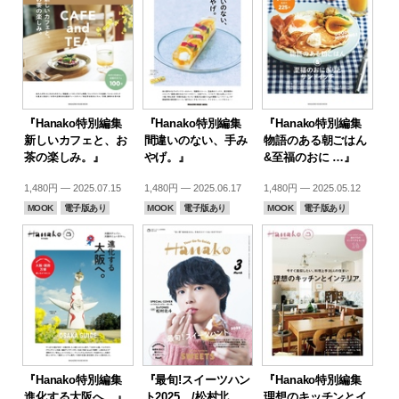
『Hanako特別編集
『Hanako特別編集
『Hanako特別編集
新しいカフェと、お
間違いのない、手み
物語のある朝ごはん
茶の楽しみ。』
やげ。』
&至福のおに …』
1,480円 — 2025.07.15
1,480円 — 2025.06.17
1,480円 — 2025.05.12
MOOK
電子版あり
MOOK
電子版あり
MOOK
電子版あり
『Hanako特別編集
『最旬!スイーツハン
『Hanako特別編集
進化する大阪へ。』
ト2025。/松村北
理想のキッチンとイ