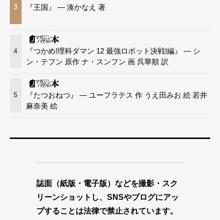
『王国』 — 湊かなえ 著
3
『つかめ!理科ダマン 12 最強ロボット決戦!編』 — シ
4
ン・テフン 原作 ナ・スンフン 画 呉華順 訳
『たつおねつ』 — ユーフラテス 作 うえ田みお 絵 若井
5
麻奈美 絵
誌面（紙版・電子版）などを撮影・スク
リーンショットし、SNSやブログにアッ
プすることは法律で禁止されています。