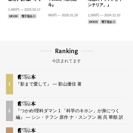
斗』
ンテリア。』
1,480円 — 2025.03.17
960円 — 2025.01.28
1,580円 — 2024.12.10
MOOK
電子版あり
MOOK
電子版あり
Ranking
今読まれてます
『影まで愛して』 — 影山優佳 著
1
『つかめ!理科ダマン 1 「科学のキホン」が身につく
2
編』 — シン・テフン 原作 ナ・スンフン 画 呉 華順 訳