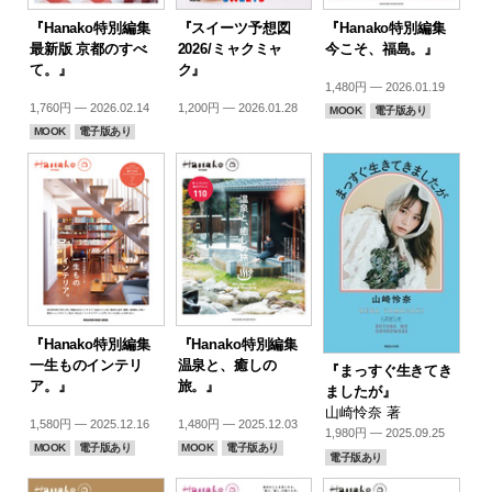
『Hanako特別編集
『スイーツ予想図
『Hanako特別編集
最新版 京都のすべ
2026/ミャクミャ
今こそ、福島。』
て。』
ク』
1,480円 — 2026.01.19
1,760円 — 2026.02.14
1,200円 — 2026.01.28
MOOK
電子版あり
MOOK
電子版あり
『Hanako特別編集
『Hanako特別編集
一生ものインテリ
温泉と、癒しの
『まっすぐ生きてき
ア。』
旅。』
ましたが』
山崎怜奈 著
1,580円 — 2025.12.16
1,480円 — 2025.12.03
1,980円 — 2025.09.25
MOOK
電子版あり
MOOK
電子版あり
電子版あり