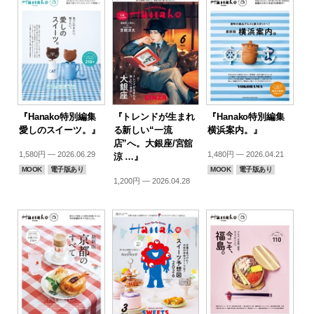
『Hanako特別編集
『トレンドが生まれ
『Hanako特別編集
愛しのスイーツ。』
る新しい“一流
横浜案内。』
店”へ。大銀座/宮舘
1,580円 — 2026.06.29
1,480円 — 2026.04.21
涼 …』
MOOK
電子版あり
MOOK
電子版あり
1,200円 — 2026.04.28