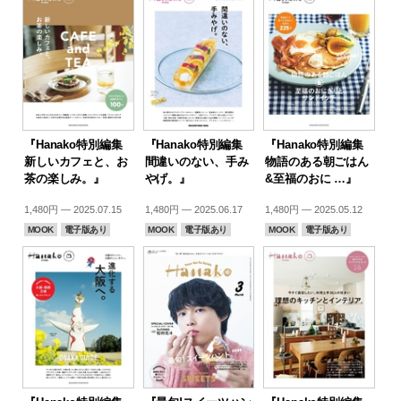
『Hanako特別編集
『Hanako特別編集
『Hanako特別編集
新しいカフェと、お
間違いのない、手み
物語のある朝ごはん
茶の楽しみ。』
やげ。』
&至福のおに …』
1,480円 — 2025.07.15
1,480円 — 2025.06.17
1,480円 — 2025.05.12
MOOK
電子版あり
MOOK
電子版あり
MOOK
電子版あり