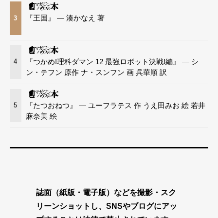
『王国』 — 湊かなえ 著
3
『つかめ!理科ダマン 12 最強ロボット決戦!編』 — シ
4
ン・テフン 原作 ナ・スンフン 画 呉華順 訳
『たつおねつ』 — ユーフラテス 作 うえ田みお 絵 若井
5
麻奈美 絵
誌面（紙版・電子版）などを撮影・スク
リーンショットし、SNSやブログにアッ