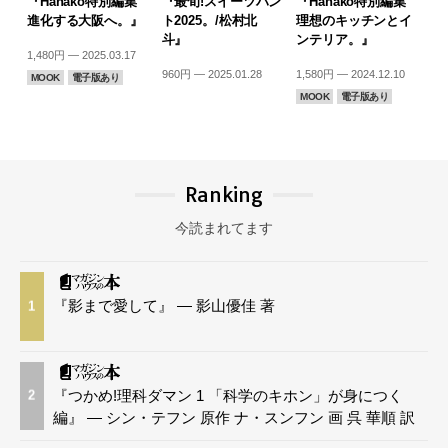
『Hanako特別編集
『最旬!スイーツハン
『Hanako特別編集
進化する大阪へ。』
ト2025。/松村北
理想のキッチンとイ
斗』
ンテリア。』
1,480円 — 2025.03.17
960円 — 2025.01.28
1,580円 — 2024.12.10
MOOK
電子版あり
MOOK
電子版あり
Ranking
今読まれてます
『影まで愛して』 — 影山優佳 著
1
『つかめ!理科ダマン 1 「科学のキホン」が身につく
2
編』 — シン・テフン 原作 ナ・スンフン 画 呉 華順 訳