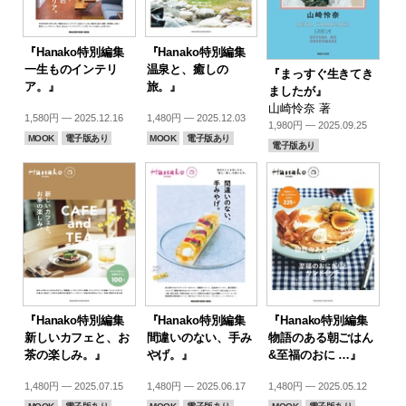
『Hanako特別編集
『Hanako特別編集
一生ものインテリ
温泉と、癒しの
『まっすぐ生きてき
ア。』
旅。』
ましたが』
山崎怜奈 著
1,580円 — 2025.12.16
1,480円 — 2025.12.03
1,980円 — 2025.09.25
MOOK
電子版あり
MOOK
電子版あり
電子版あり
『Hanako特別編集
『Hanako特別編集
『Hanako特別編集
新しいカフェと、お
間違いのない、手み
物語のある朝ごはん
茶の楽しみ。』
やげ。』
&至福のおに …』
1,480円 — 2025.07.15
1,480円 — 2025.06.17
1,480円 — 2025.05.12