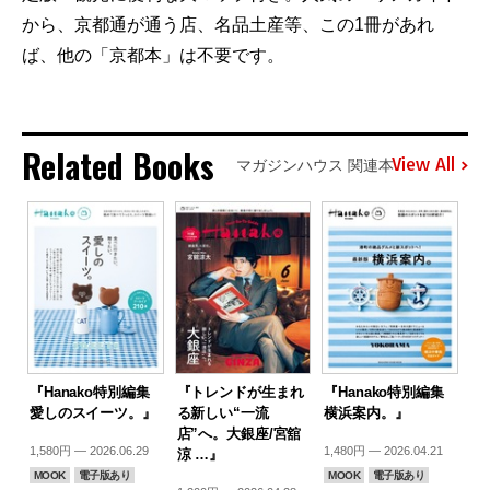
から、京都通が通う店、名品土産等、この1冊があれ
ば、他の「京都本」は不要です。
Related Books
View All
マガジンハウス 関連本
『Hanako特別編集
『トレンドが生まれ
『Hanako特別編集
愛しのスイーツ。』
る新しい“一流
横浜案内。』
店”へ。大銀座/宮舘
1,580円 — 2026.06.29
1,480円 — 2026.04.21
涼 …』
MOOK
電子版あり
MOOK
電子版あり