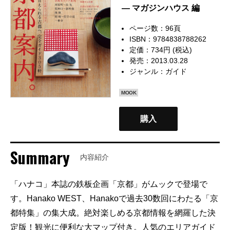
— マガジンハウス 編
ページ数：96頁
ISBN：9784838788262
定価：734円 (税込)
発売：2013.03.28
ジャンル：
ガイド
MOOK
購入
Summary
内容紹介
「ハナコ」本誌の鉄板企画「京都」がムックで登場で
す。Hanako WEST、Hanakoで過去30数回にわたる「京
都特集」の集大成。絶対楽しめる京都情報を網羅した決
定版！観光に便利な大マップ付き。人気のエリアガイド