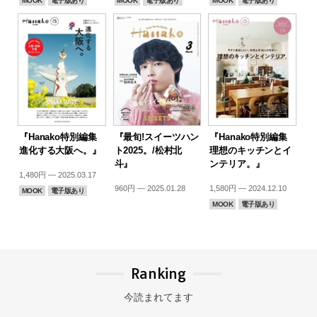
MOOK
電子版あり
MOOK
電子版あり
MOOK
電子版あり
『Hanako特別編集
『最旬!スイーツハン
『Hanako特別編集
進化する大阪へ。』
ト2025。/松村北
理想のキッチンとイ
斗』
ンテリア。』
1,480円 — 2025.03.17
960円 — 2025.01.28
1,580円 — 2024.12.10
MOOK
電子版あり
MOOK
電子版あり
Ranking
今読まれてます