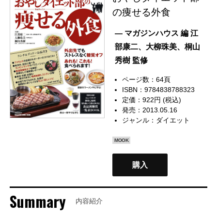
の痩せる外食
— マガジンハウス 編 江
部康二、大柳珠美、桐山
秀樹 監修
ページ数：64頁
ISBN：9784838788323
定価：922円 (税込)
発売：2013.05.16
ジャンル：
ダイエット
MOOK
購入
Summary
内容紹介