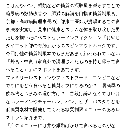
ごはんやパン、麺類などの糖質の摂取量を減らすことで
糖尿病の数値改善や、肥満の解消を目指す糖質制限食。
京都・高雄病院理事長の江部康二医師が提唱するこの食
事法を実施し、見事に健康とスリムな体を取り戻した男
たちを描いたにベストセラーノンフィクション『おやじ
ダイエット部の奇跡』からのスピンアウトムックです。
今回は他の糖質制限本でもまだあまり触れられていない
「外食・中食（家庭外で調理されたものを持ち帰って食
べること）」にスポットをあてます。
ファミリーレストランやファストフード、コンビニなど
でなにをどう食べると糖質オフになるのか？ 居酒屋の
飲み物とつまみの選び方は？ 普段は諦めなくてはいけ
ないラーメンやチャーハン、パン、ピザ、パスタなどを
低糖質素材で開発してくれる糖質制限メニューのあるレ
ストラン紹介まで。
「店のメニューには丼や麺類ばかりで食べるものがな