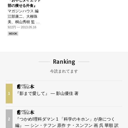
『おやじダイエット
部の痩せる外食』
マガジンハウス 編
江部康二、大柳珠
美、桐山秀樹 監 …
922円 — 2013.05.16
MOOK
Ranking
今読まれてます
『影まで愛して』 — 影山優佳 著
1
『つかめ!理科ダマン 1 「科学のキホン」が身につく
2
編』 — シン・テフン 原作 ナ・スンフン 画 呉 華順 訳