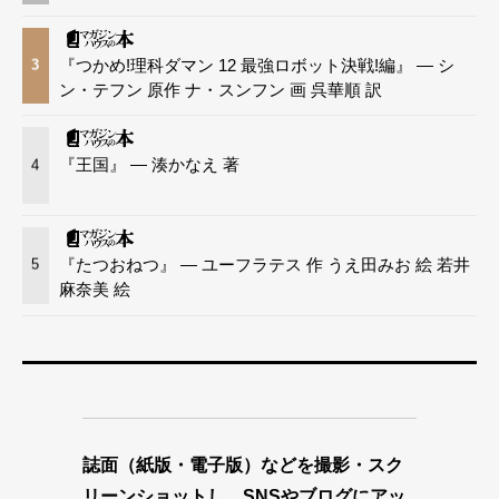
『つかめ!理科ダマン 12 最強ロボット決戦!編』 — シ
3
ン・テフン 原作 ナ・スンフン 画 呉華順 訳
『王国』 — 湊かなえ 著
4
『たつおねつ』 — ユーフラテス 作 うえ田みお 絵 若井
5
麻奈美 絵
誌面（紙版・電子版）などを撮影・スク
リーンショットし、SNSやブログにアッ