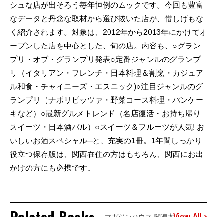
シュな店が出そろう毎年恒例のムックです。今回も豊富
なデータと丹念な取材から選び抜いた店が、惜しげもな
く紹介されます。対象は、2012年から2013年にかけてオ
ープンした店を中心とした、旬の店。内容も、○グラン
プリ・オブ・グランプリ発表○定番ジャンルのグランプ
リ（イタリアン・フレンチ・日本料理＆割烹・カジュア
ル和食・チャイニーズ・エスニック)○注目ジャンルのグ
ランプリ（ナポリピッツァ・野菜コース料理・パンケー
キなど）○最新グルメトレンド（名店復活・お持ち帰り
スイーツ・日本酒バル）○スイーツ＆フルーツが人気! お
いしいお酒スペシャル─と、充実の1冊。1年間しっかり
役立つ保存版は、関西在住の方はもちろん、関西にお出
かけの方にも必携です。
Related Books
View All
マガジンハウス 関連本