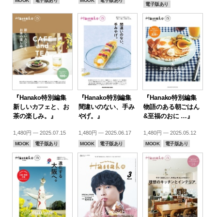
MOOK
電子版あり
MOOK
電子版あり
電子版あり
『Hanako特別編集
『Hanako特別編集
『Hanako特別編集
新しいカフェと、お
間違いのない、手み
物語のある朝ごはん
茶の楽しみ。』
やげ。』
&至福のおに …』
1,480円 — 2025.07.15
1,480円 — 2025.06.17
1,480円 — 2025.05.12
MOOK
電子版あり
MOOK
電子版あり
MOOK
電子版あり