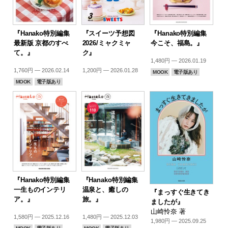
『Hanako特別編集
『スイーツ予想図
『Hanako特別編集
最新版 京都のすべ
2026/ミャクミャ
今こそ、福島。』
て。』
ク』
1,480円 — 2026.01.19
1,760円 — 2026.02.14
1,200円 — 2026.01.28
MOOK
電子版あり
MOOK
電子版あり
『Hanako特別編集
『Hanako特別編集
一生ものインテリ
温泉と、癒しの
『まっすぐ生きてき
ア。』
旅。』
ましたが』
山崎怜奈 著
1,580円 — 2025.12.16
1,480円 — 2025.12.03
1,980円 — 2025.09.25