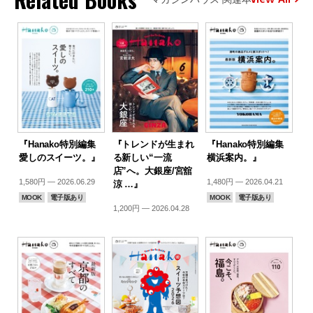
『Hanako特別編集
『トレンドが生まれ
『Hanako特別編集
愛しのスイーツ。』
る新しい“一流
横浜案内。』
店”へ。大銀座/宮舘
1,580円 — 2026.06.29
1,480円 — 2026.04.21
涼 …』
MOOK
電子版あり
MOOK
電子版あり
1,200円 — 2026.04.28