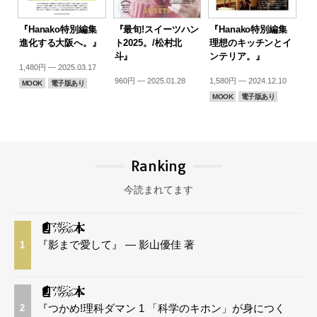
『Hanako特別編集
『最旬!スイーツハン
『Hanako特別編集
進化する大阪へ。』
ト2025。/松村北
理想のキッチンとイ
斗』
ンテリア。』
1,480円 — 2025.03.17
960円 — 2025.01.28
1,580円 — 2024.12.10
MOOK
電子版あり
MOOK
電子版あり
Ranking
今読まれてます
『影まで愛して』 — 影山優佳 著
1
『つかめ!理科ダマン 1 「科学のキホン」が身につく
2