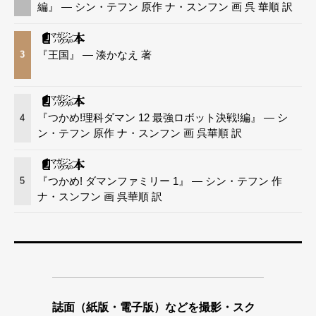
編』 — シン・テフン 原作 ナ・スンフン 画 呉 華順 訳
『王国』 — 湊かなえ 著
3
『つかめ!理科ダマン 12 最強ロボット決戦!編』 — シ
4
ン・テフン 原作 ナ・スンフン 画 呉華順 訳
『つかめ! ダマンファミリー 1』 — シン・テフン 作
5
ナ・スンフン 画 呉華順 訳
誌面（紙版・電子版）などを撮影・スク