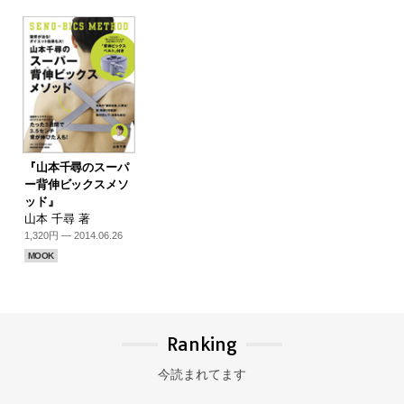
『山本千尋のスーパ
ー背伸ビックスメソ
ッド』
山本 千尋 著
1,320円 — 2014.06.26
MOOK
Ranking
今読まれてます