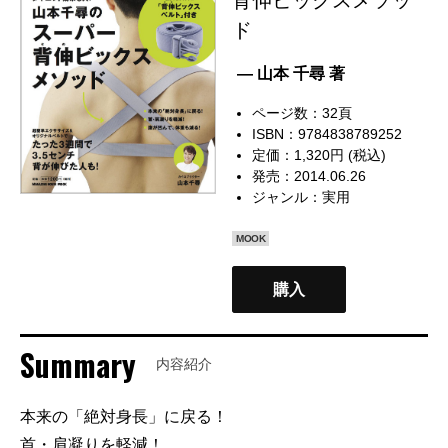
ド
— 山本 千尋 著
ページ数：32頁
ISBN：9784838789252
定価：1,320円 (税込)
発売：2014.06.26
ジャンル：
実用
MOOK
購入
Summary
内容紹介
本来の「絶対身長」に戻る！
首・肩凝りを軽減！