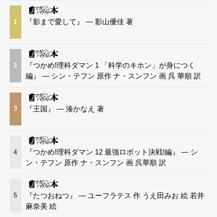
『影まで愛して』 — 影山優佳 著
1
『つかめ!理科ダマン 1 「科学のキホン」が身につく
2
編』 — シン・テフン 原作 ナ・スンフン 画 呉 華順 訳
『王国』 — 湊かなえ 著
3
『つかめ!理科ダマン 12 最強ロボット決戦!編』 — シ
4
ン・テフン 原作 ナ・スンフン 画 呉華順 訳
『たつおねつ』 — ユーフラテス 作 うえ田みお 絵 若井
5
麻奈美 絵