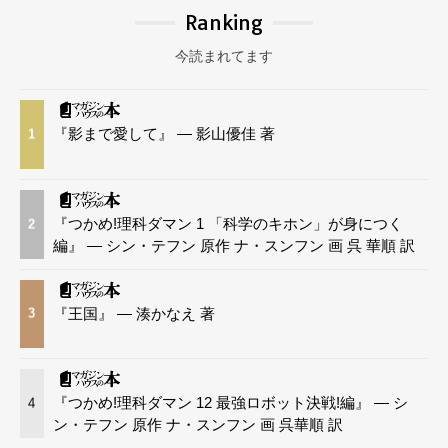
Ranking
今読まれてます
『影まで愛して』 — 影山優佳 著
1
『つかめ!理科ダマン 1 「科学のキホン」が身につく
2
編』 — シン・テフン 原作 ナ・スンフン 画 呉 華順 訳
『王国』 — 湊かなえ 著
3
『つかめ!理科ダマン 12 最強ロボット決戦!編』 — シ
4
ン・テフン 原作 ナ・スンフン 画 呉華順 訳