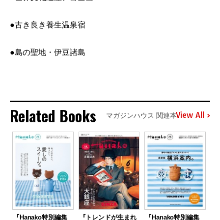
●古き良き養生温泉宿
●島の聖地・伊豆諸島
Related Books
View All
マガジンハウス 関連本
『Hanako特別編集
『トレンドが生まれ
『Hanako特別編集