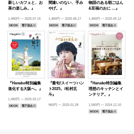
新しいカフェと、お
間違いのない、手み
物語のある朝ごはん
茶の楽しみ。』
やげ。』
&至福のおに …』
1,480円 — 2025.07.15
1,480円 — 2025.06.17
1,480円 — 2025.05.12
MOOK
電子版あり
MOOK
電子版あり
MOOK
電子版あり
『Hanako特別編集
『最旬!スイーツハン
『Hanako特別編集
進化する大阪へ。』
ト2025。/松村北
理想のキッチンとイ
斗』
ンテリア。』
1,480円 — 2025.03.17
960円 — 2025.01.28
1,580円 — 2024.12.10
MOOK
電子版あり
MOOK
電子版あり