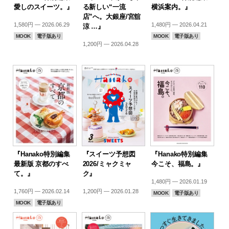
愛しのスイーツ。』
る新しい“一流
横浜案内。』
店”へ。大銀座/宮舘
1,580円 — 2026.06.29
1,480円 — 2026.04.21
涼 …』
MOOK
電子版あり
MOOK
電子版あり
1,200円 — 2026.04.28
『Hanako特別編集
『スイーツ予想図
『Hanako特別編集
最新版 京都のすべ
2026/ミャクミャ
今こそ、福島。』
て。』
ク』
1,480円 — 2026.01.19
1,760円 — 2026.02.14
1,200円 — 2026.01.28
MOOK
電子版あり
MOOK
電子版あり