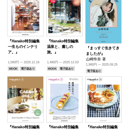
『Hanako特別編集
『Hanako特別編集
一生ものインテリ
温泉と、癒しの
『まっすぐ生きてき
ア。』
旅。』
ましたが』
山崎怜奈 著
1,580円 — 2025.12.16
1,480円 — 2025.12.03
1,980円 — 2025.09.25
MOOK
電子版あり
MOOK
電子版あり
電子版あり
『Hanako特別編集
『Hanako特別編集
『Hanako特別編集