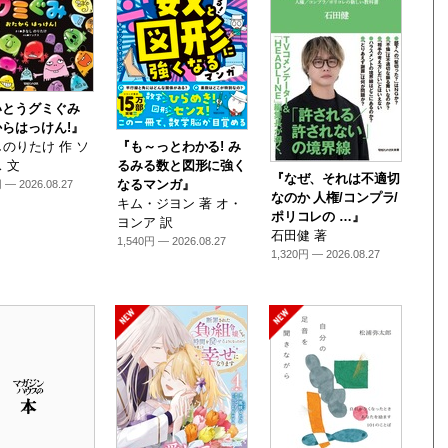
いとうグミぐみ
らはっけん!』
のりたけ 作 ソ
『も～っとわかる! み
 文
るみる数と図形に強く
『なぜ、それは不適切
なるマンガ』
 — 2026.08.27
なのか 人権/コンプラ/
キム・ジヨン 著 オ・
ポリコレの …』
ヨンア 訳
石田健 著
1,540円 — 2026.08.27
1,320円 — 2026.08.27