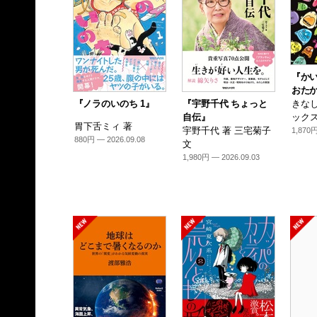
『か
おたか
『ノラのいのち 1』
『宇野千代 ちょっと
きなし
自伝』
ックス
胃下舌ミィ 著
宇野千代 著 三宅菊子
1,870円
880円 — 2026.09.08
文
1,980円 — 2026.09.03