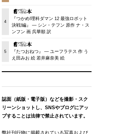
『つかめ!理科ダマン 12 最強ロボット
4
決戦!編』 — シン・テフン 原作 ナ・ス
ンフン 画 呉華順 訳
『たつおねつ』 — ユーフラテス 作 う
5
え田みお 絵 若井麻奈美 絵
誌面（紙版・電子版）などを撮影・スク
リーンショットし、SNSやブログにアッ
プすることは法律で禁止されています。
弊社刊行物に掲載されている写真および