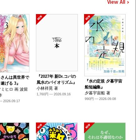
View All
『2027年 新Dr.コパの
っさんは異世界で
『水の定規 夕暮宇宙
風水のバイオリズム』
遂げる 3』
船短編集』
小林祥晃 著
ミヒロ 画 波留
夕暮宇宙船 著
1,760円 — 2026.09.16
作
990円 — 2026.09.08
 2026.09.17