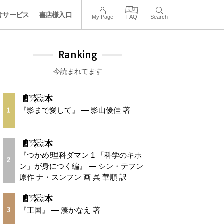
けサービス
書店様入口
My Page
FAQ
Search
Ranking
今読まれてます
『影まで愛して』 — 影山優佳 著
1
『つかめ!理科ダマン 1 「科学のキホ
2
ン」が身につく編』 — シン・テフン
原作 ナ・スンフン 画 呉 華順 訳
『王国』 — 湊かなえ 著
3