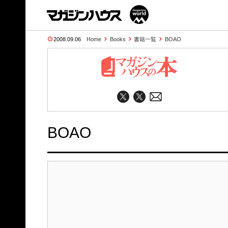
2008.09.06
Home
Books
書籍一覧
BOAO
BOAO