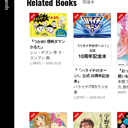
Related Books
関連本
『つかめ! 理科ダマン
かるた』
シン・テフン 作 ナ・
スンフン 画
1,980円 — 2026.10.22
『「ハライチのター
『お
ン!」公式 10周年記念
想いを
本』
木曽フ
ハライチ/TBSラジオ
六 原
著
869円 —
1,870円 — 2026.09.24