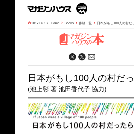
2017.06.13
Home
Books
書籍一覧
日本がもし100人の村だ
日本がもし100人の村だ
(池上彰 著 池田香代子 協力)