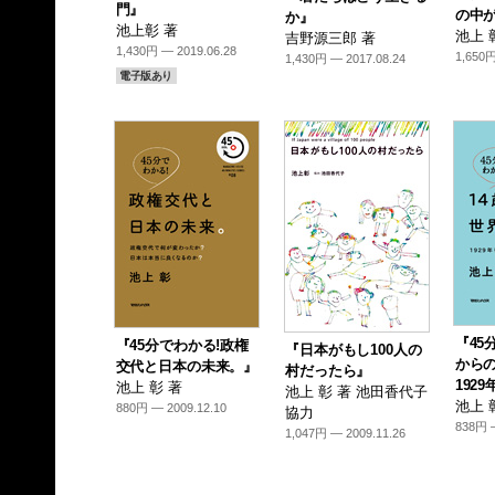
門』
の中
か』
池上彰 著
池上 
吉野源三郎 著
1,430円 — 2019.06.28
1,650円
1,430円 — 2017.08.24
電子版あり
『45
『45分でわかる!政権
『日本がもし100人の
から
交代と日本の未来。』
村だったら』
1929
池上 彰 著
池上 彰 著 池田香代子
池上 
880円 — 2009.12.10
協力
838円 —
1,047円 — 2009.11.26