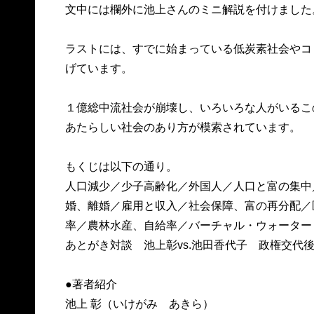
文中には欄外に池上さんのミニ解説を付けました
ラストには、すでに始まっている低炭素社会やコ
げています。
１億総中流社会が崩壊し、いろいろな人がいるこ
あたらしい社会のあり方が模索されています。
もくじは以下の通り。
人口減少／少子高齢化／外国人／人口と富の集中
婚、離婚／雇用と収入／社会保障、富の再分配／
率／農林水産、自給率／バーチャル・ウォーター
あとがき対談 池上彰vs.池田香代子 政権交代
●著者紹介
池上 彰（いけがみ あきら）