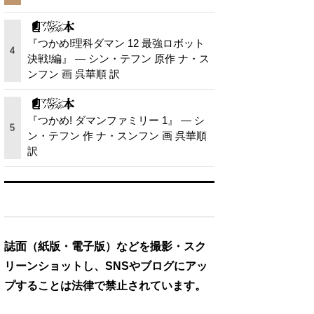
『つかめ!理科ダマン 12 最強ロボット
4
決戦!編』 — シン・テフン 原作 ナ・ス
ンフン 画 呉華順 訳
『つかめ! ダマンファミリー 1』 — シ
5
ン・テフン 作 ナ・スンフン 画 呉華順
訳
誌面（紙版・電子版）などを撮影・スク
リーンショットし、SNSやブログにアッ
プすることは法律で禁止されています。