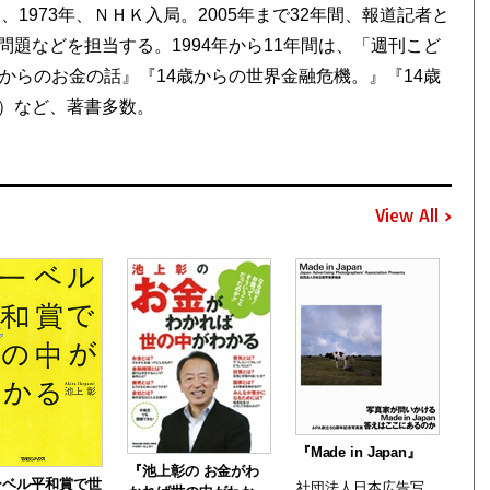
1973年、ＮＨＫ入局。2005年まで32年間、報道記者と
題などを担当する。1994年から11年間は、「週刊こど
からのお金の話』『14歳からの世界金融危機。』『14歳
）など、著書多数。
View All
『Made in Japan』
『池上彰の お金がわ
ーベル平和賞で世
社団法人日本広告写