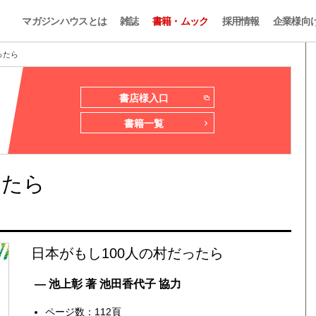
マガジンハウスとは
雑誌
書籍・ムック
採用情報
企業様向
ったら
書店様入口
書籍一覧
ったら
日本がもし100人の村だったら
— 池上彰 著 池田香代子 協力
ページ数：112頁