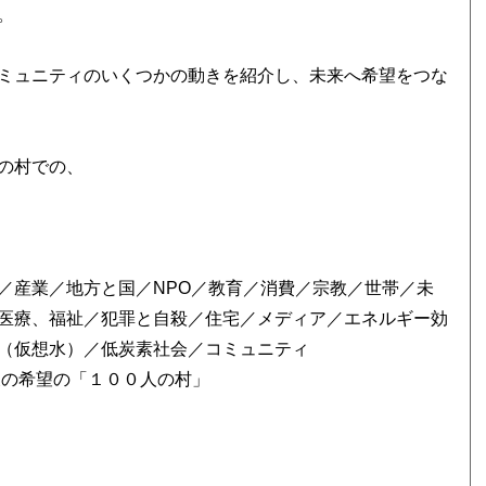
。
ミュニティのいくつかの動きを紹介し、未来へ希望をつな
の村での、
／産業／地方と国／NPO／教育／消費／宗教／世帯／未
医療、福祉／犯罪と自殺／住宅／メディア／エネルギー効
（仮想水）／低炭素社会／コミュニティ
後の希望の「１００人の村」