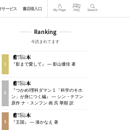
けサービス
書店様入口
My Page
FAQ
Search
Ranking
今読まれてます
『影まで愛して』 — 影山優佳 著
1
『つかめ!理科ダマン 1 「科学のキホ
2
ン」が身につく編』 — シン・テフン
原作 ナ・スンフン 画 呉 華順 訳
『王国』 — 湊かなえ 著
3