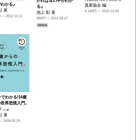
かれば世の中がわか
がわかる』
真家協会 編
る』
彰 著
4,180円 — 2010.12.09
池上 彰 著
 — 2012.10.11
880円 — 2012.08.27
MOOK
分でわかる!14歳
の世界恐慌入門。
年 …』
彰 著
 2009.05.28