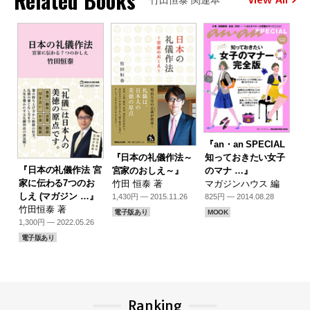
Related Books
『an・an SPECIAL
『日本の礼儀作法～
知っておきたい女子
『日本の礼儀作法 宮
宮家のおしえ～』
のマナ …』
家に伝わる7つのお
竹田 恒泰 著
マガジンハウス 編
しえ (マガジン …』
1,430円 — 2015.11.26
825円 — 2014.08.28
竹田恒泰 著
電子版あり
MOOK
1,300円 — 2022.05.26
電子版あり
Ranking