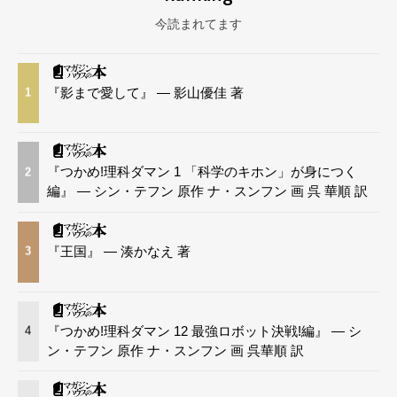
今読まれてます
『影まで愛して』 — 影山優佳 著
1
『つかめ!理科ダマン 1 「科学のキホン」が身につく
2
編』 — シン・テフン 原作 ナ・スンフン 画 呉 華順 訳
『王国』 — 湊かなえ 著
3
『つかめ!理科ダマン 12 最強ロボット決戦!編』 — シ
4
ン・テフン 原作 ナ・スンフン 画 呉華順 訳