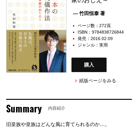
— 竹田恒泰 著
ページ数：272頁
ISBN：9784838726844
発売：2016.02.09
ジャンル：
実用
購入
紙版ページをみる
Summary
内容紹介
旧皇族や皇族はどんな風に育てられるのか…。