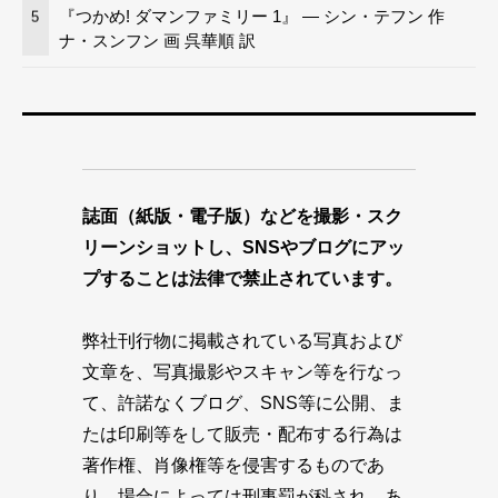
『つかめ! ダマンファミリー 1』 — シン・テフン 作
5
ナ・スンフン 画 呉華順 訳
誌面（紙版・電子版）などを撮影・スク
リーンショットし、SNSやブログにアッ
プすることは法律で禁止されています。
弊社刊行物に掲載されている写真および
文章を、写真撮影やスキャン等を行なっ
て、許諾なくブログ、SNS等に公開、ま
たは印刷等をして販売・配布する行為は
著作権、肖像権等を侵害するものであ
り、場合によっては刑事罰が科され、あ