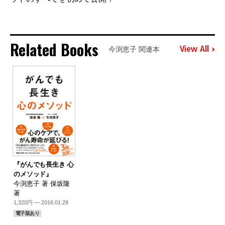
Related Books
View All
今渕恵子 関連本
『がんでも長生き 心
のメソッド』
今渕恵子 著 保坂隆
著
1,320円 — 2016.01.28
電子版あり