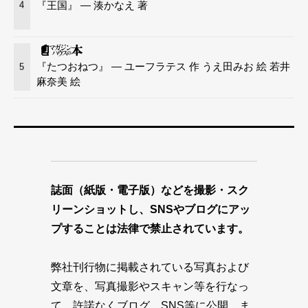
『王国』 — 湊かなえ 著
4
『たつおねつ』 — ユーフラテス 作 うえ田みお 絵 若井
5
麻奈美 絵
誌面（紙版・電子版）などを撮影・スク
リーンショットし、SNSやブログにアッ
プすることは法律で禁止されています。
弊社刊行物に掲載されている写真および
文章を、写真撮影やスキャン等を行なっ
て、許諾なくブログ、SNS等に公開、ま