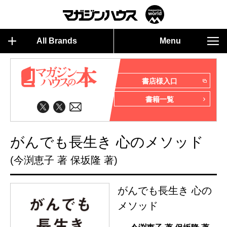
All Brands
Menu
書店様入口
書籍一覧
がんでも長生き 心のメソッド
(今渕恵子 著 保坂隆 著)
がんでも長生き 心の
メソッド