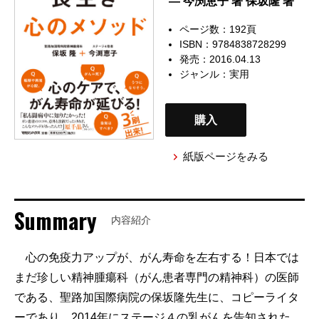
— 今渕恵子 著 保坂隆 著
ページ数：192頁
ISBN：9784838728299
発売：2016.04.13
ジャンル：
実用
購入
紙版ページをみる
Summary
内容紹介
心の免疫力アップが、がん寿命を左右する！日本では
まだ珍しい精神腫瘍科（がん患者専門の精神科）の医師
である、聖路加国際病院の保坂隆先生に、コピーライタ
ーであり、2014年にステージ４の乳がんを告知された、