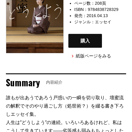
ページ数：208頁
ISBN：9784838728329
発売：2016.04.13
ジャンル：
エッセイ
購入
紙版ページをみる
Summary
内容紹介
誰もが出あうであろう戸惑いの一瞬を切り取り、壇蜜流
の解釈でそのやり過ごし方（処世術？）を綴る書き下ろ
しエッセイ集。
人生は”どうしよう”の連続。いろいろあるけれど、私は
こうして生きています――劣等感も弱みもちょっとした