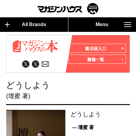
All Brands
Menu
書店様入口
書籍一覧
どうしよう
(壇蜜 著)
どうしよう
— 壇蜜 著