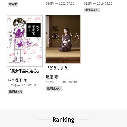
890円 — 2022.07.28
612円 — 2019.05.23
MOOK
電子版あり
『どうしよう』
『美女千里を走る』
壇蜜 著
林真理子 著
1,320円 — 2016.02.18
612円 — 2018.02.08
電子版あり
電子版あり
Ranking