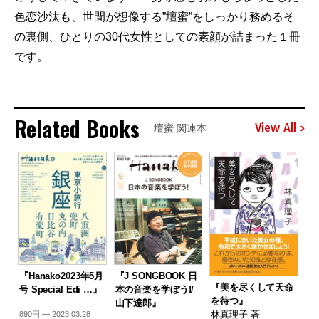
色恋沙汰も、世間が想像する”壇蜜”をしっかり務めるそ
の裏側、ひとりの30代女性としての素顔が詰まった１冊
です。
Related Books
View All
壇蜜 関連本
『Hanako2023年5月
『J SONGBOOK 日
『美を尽くして天命
号 Special Edi …』
本の音楽を学ぼう!/
を待つ』
山下達郎』
林真理子 著
890円 — 2023.03.28