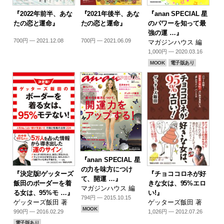
『2022年前半、あな
『2021年後半、あな
『anan SPECIAL 星
たの恋と運命』
たの恋と運命』
のパワーを知って最
強の運 …』
700円 — 2021.12.08
700円 — 2021.06.09
マガジンハウス 編
1,000円 — 2020.03.16
MOOK
電子版あり
『anan SPECIAL 星
の力を味方につけ
『決定版!ゲッターズ
『チョココロネが好
て、開運 …』
飯田のボーダーを着
きな女は、95%エロ
マガジンハウス 編
る女は、95%モ …』
い!』
794円 — 2015.10.15
ゲッターズ飯田 著
ゲッターズ飯田 著
MOOK
990円 — 2016.02.29
1,026円 — 2012.07.26
電子版あり