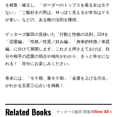
を精査・確立し、「ボーダーのトップスを着る女はモテ
ない」「ご飯好きの男は、Ｍっぽく見えるが本当はドＳ
が多い」などの、ある種の法則を獲得。
ゲッターズ飯田の見抜いた「行動と性格の法則」224を
「恋愛編」「性格／性質／好み編」「身体的特徴／体質
編」に分けて展開します。これさえ押さえておけば、自
分や相手の恋愛の弱点や傾向がわかり、きっと幸せにな
れる！ 存分にお楽しみください。
巻末には、「モテ期、裏モテ期」「金運を上げる方法」
がわかる五星三心占いを掲載！
Related Books
View All
ゲッターズ飯田 関連本