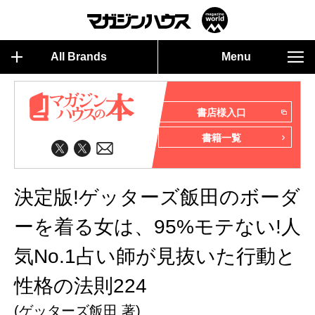
All Brands
Menu
書店様入口
書籍一覧
決定版!ゲッターズ飯田のボーダ
ーを着る女は、95%モテない!人
気No.1占い師が見抜いた行動と
性格の法則224
(ゲッターズ飯田 著)