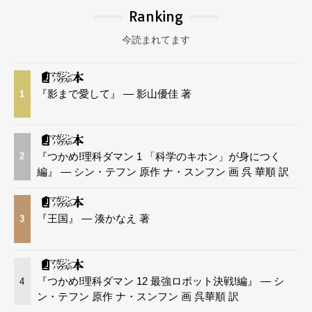
Ranking
今読まれてます
『影まで愛して』 — 影山優佳 著
1
『つかめ!理科ダマン 1 「科学のキホン」が身につく
2
編』 — シン・テフン 原作 ナ・スンフン 画 呉 華順 訳
『王国』 — 湊かなえ 著
3
『つかめ!理科ダマン 12 最強ロボット決戦!編』 — シ
4
ン・テフン 原作 ナ・スンフン 画 呉華順 訳