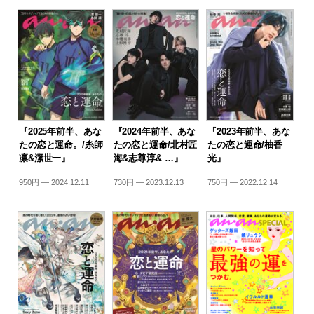
『2025年前半、あな
『2024年前半、あな
『2023年前半、あな
たの恋と運命。/糸師
たの恋と運命/北村匠
たの恋と運命/柚香
凛&潔世一』
海&志尊淳& …』
光』
950円 — 2024.12.11
730円 — 2023.12.13
750円 — 2022.12.14