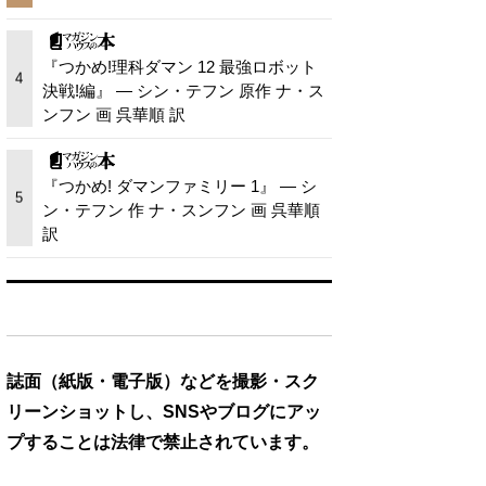
『つかめ!理科ダマン 12 最強ロボット
4
決戦!編』 — シン・テフン 原作 ナ・ス
ンフン 画 呉華順 訳
『つかめ! ダマンファミリー 1』 — シ
5
ン・テフン 作 ナ・スンフン 画 呉華順
訳
誌面（紙版・電子版）などを撮影・スク
リーンショットし、SNSやブログにアッ
プすることは法律で禁止されています。