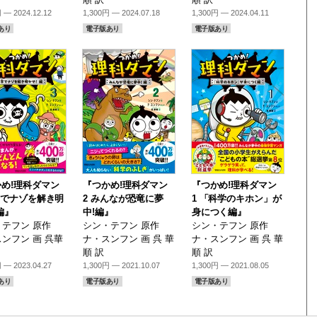
 — 2024.12.12
1,300円 — 2024.07.18
1,300円 — 2024.04.11
あり
電子版あり
電子版あり
め!理科ダマン
『つかめ!理科ダマン
『つかめ!理科ダマン
学でナゾを解き明
2 みんなが恐竜に夢
1 「科学のキホン」が
編』
中!編』
身につく編』
テフン 原作
シン・テフン 原作
シン・テフン 原作
ンフン 画 呉華
ナ・スンフン 画 呉 華
ナ・スンフン 画 呉 華
順 訳
順 訳
 — 2023.04.27
1,300円 — 2021.10.07
1,300円 — 2021.08.05
あり
電子版あり
電子版あり