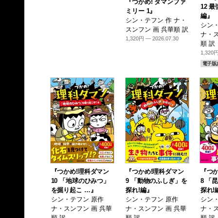
『つかめ! ダマンファ
12 
ミリー 1』
編』
シン・テフン 作 ナ・
シン・
スンフン 画 呉華順 訳
ナ・ス
1,320円 — 2026.07.30
順 訳
1,320円
電子版
『つかめ!理科ダマン
『つかめ!理科ダマン
『つか
10 「地球のひみつ」
9 「動物のふしぎ」を
8 「
を掘り起こ …』
探れ!編』
探れ!
シン・テフン 原作
シン・テフン 原作
シン・
ナ・スンフン 画 呉華
ナ・スンフン 画 呉華
ナ・ス
順 訳
順 訳
順 訳