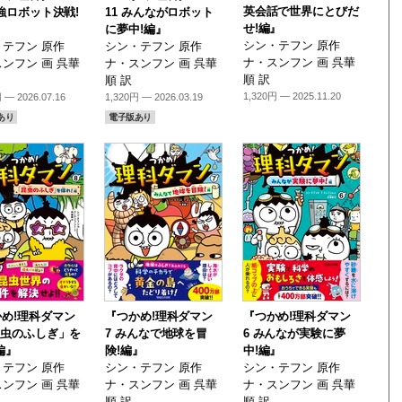
英会話で世界にとびだ
最強ロボット決戦!
11 みんながロボット
せ!編』
に夢中!編』
シン・テフン 原作
テフン 原作
シン・テフン 原作
ナ・スンフン 画 呉華
ンフン 画 呉華
ナ・スンフン 画 呉華
順 訳
順 訳
1,320円 — 2025.11.20
 — 2026.07.16
1,320円 — 2026.03.19
あり
電子版あり
め!理科ダマン
『つかめ!理科ダマン
『つかめ!理科ダマン
昆虫のふしぎ」を
7 みんなで地球を冒
6 みんなが実験に夢
編』
険!編』
中!編』
テフン 原作
シン・テフン 原作
シン・テフン 原作
ンフン 画 呉華
ナ・スンフン 画 呉華
ナ・スンフン 画 呉華
順 訳
順 訳