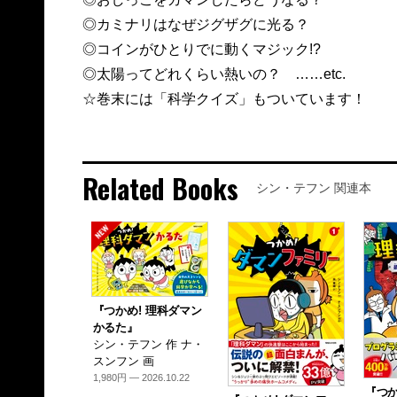
◎カミナリはなぜジグザグに光る？
◎コインがひとりでに動くマジック!?
◎太陽ってどれくらい熱いの？ ……etc.
☆巻末には「科学クイズ」もついています！
Related Books
シン・テフン 関連本
『つかめ! 理科ダマン
かるた』
シン・テフン 作 ナ・
スンフン 画
1,980円 — 2026.10.22
『つか