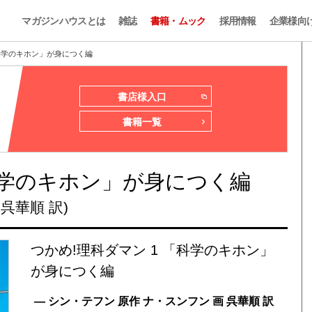
マガジンハウスとは
雑誌
書籍・ムック
採用情報
企業様向
「科学のキホン」が身につく編
書店様入口
書籍一覧
「科学のキホン」が身につく編
呉華順 訳)
つかめ!理科ダマン 1 「科学のキホン」
が身につく編
— シン・テフン 原作 ナ・スンフン 画 呉華順 訳