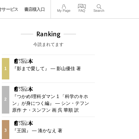
けサービス
書店様入口
My Page
FAQ
Search
Ranking
今読まれてます
『影まで愛して』 — 影山優佳 著
1
『つかめ!理科ダマン 1 「科学のキホ
2
ン」が身につく編』 — シン・テフン
原作 ナ・スンフン 画 呉 華順 訳
『王国』 — 湊かなえ 著
3