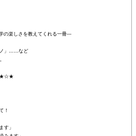
学の楽しさを教えてくれる一冊---
ノ」……など
。
★☆★
て！
ます」
読みます」