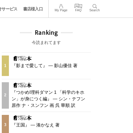
けサービス
書店様入口
My Page
FAQ
Search
Ranking
今読まれてます
『影まで愛して』 — 影山優佳 著
1
『つかめ!理科ダマン 1 「科学のキホ
2
ン」が身につく編』 — シン・テフン
原作 ナ・スンフン 画 呉 華順 訳
『王国』 — 湊かなえ 著
3