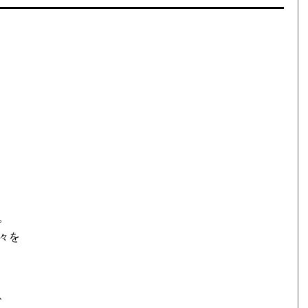
。
々を
、