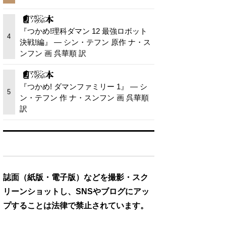
『つかめ!理科ダマン 12 最強ロボット
4
決戦!編』 — シン・テフン 原作 ナ・ス
ンフン 画 呉華順 訳
『つかめ! ダマンファミリー 1』 — シ
5
ン・テフン 作 ナ・スンフン 画 呉華順
訳
誌面（紙版・電子版）などを撮影・スク
リーンショットし、SNSやブログにアッ
プすることは法律で禁止されています。