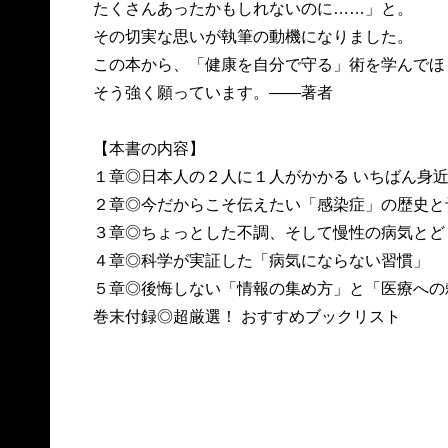
たくさんあったかもしれないのに……」と。
その切実な思いが執筆の動機になりました。
この本から、「健康を自分で守る」術を学んでほ
そう強く願っています。――著者
【本書の内容】
１章◎日本人の２人に１人がかかる いちばん身
２章◎今だからこそ伝えたい「感染症」の歴史と
３章◎ちょっとした不調、そして慢性の病気とど
４章◎科学が実証した「病気にならない習慣」
５章◎後悔しない「情報の集め方」と「医療への
巻末付録◎超厳選！ おすすめブックリスト