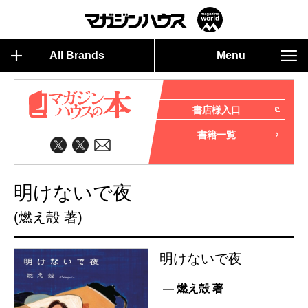
All Brands
Menu
書店様入口
書籍一覧
明けないで夜
(燃え殻 著)
明けないで夜
— 燃え殻 著