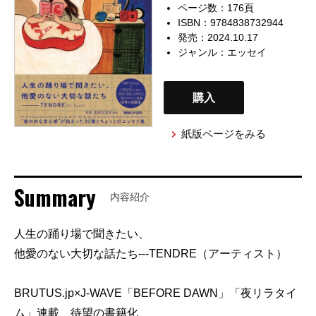
ページ数：176頁
ISBN：9784838732944
発売：2024.10.17
ジャンル：
エッセイ
購入
紙版ページをみる
Summary
内容紹介
人生の踊り場で聞きたい、
他愛のない大切な話たち---TENDRE（アーティスト）
BRUTUS.jp×J-WAVE「BEFORE DAWN」「夜リラタイ
ム」連載、待望の書籍化