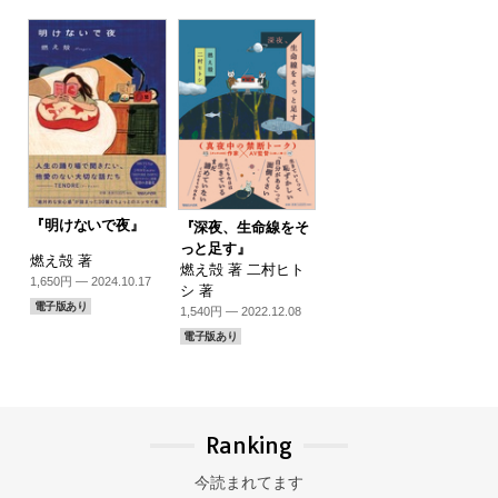
『明けないで夜』
『深夜、生命線をそ
っと足す』
燃え殻 著
燃え殻 著 二村ヒト
1,650円 — 2024.10.17
シ 著
電子版あり
1,540円 — 2022.12.08
電子版あり
Ranking
今読まれてます