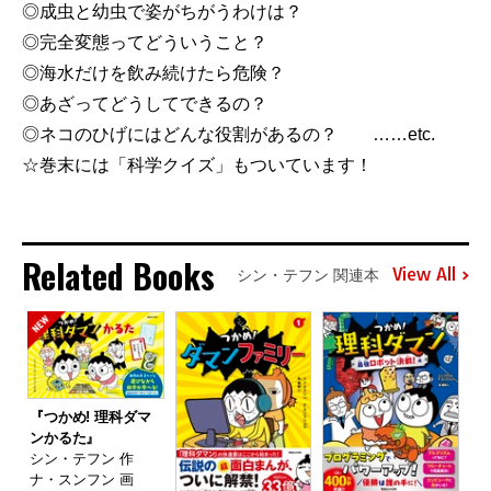
◎成虫と幼虫で姿がちがうわけは？
◎完全変態ってどういうこと？
◎海水だけを飲み続けたら危険？
◎あざってどうしてできるの？
◎ネコのひげにはどんな役割があるの？ ……etc.
☆巻末には「科学クイズ」もついています！
Related Books
View All
シン・テフン 関連本
『つかめ! 理科ダマ
ンかるた』
シン・テフン 作
ナ・スンフン 画