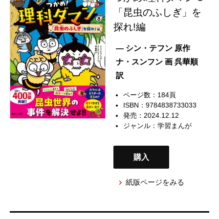
「昆虫のふしぎ」を
探れ!編
— シン・テフン 原作
ナ・スンフン 画 呉華順
訳
ページ数：184頁
ISBN：9784838733033
発売：2024.12.12
ジャンル：
学習まんが
購入
紙版ページをみる