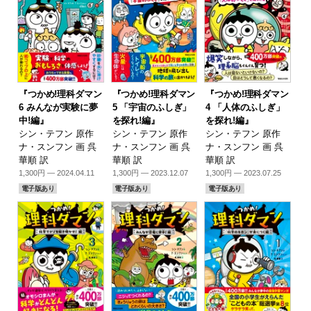
『つかめ!理科ダマン
『つかめ!理科ダマン
『つかめ!理科ダマン
6 みんなが実験に夢
5 「宇宙のふしぎ」
4 「人体のふしぎ」
中!編』
を探れ!編』
を探れ!編』
シン・テフン 原作
シン・テフン 原作
シン・テフン 原作
ナ・スンフン 画 呉
ナ・スンフン 画 呉
ナ・スンフン 画 呉
華順 訳
華順 訳
華順 訳
1,300円 — 2024.04.11
1,300円 — 2023.12.07
1,300円 — 2023.07.25
電子版あり
電子版あり
電子版あり