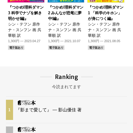
『つかめ!理科ダマン
『つかめ!理科ダマン
『つかめ!理科ダマン
3 科学でナゾを解き
2 みんなが恐竜に夢
1 「科学のキホン」
明かせ!編』
中!編』
が身につく編』
シン・テフン 原作
シン・テフン 原作
シン・テフン 原作
ナ・スンフン 画 呉
ナ・スンフン 画 呉
ナ・スンフン 画 呉
華順 訳
華順 訳
華順 訳
1,300円 — 2023.04.27
1,300円 — 2021.10.07
1,300円 — 2021.08.05
電子版あり
電子版あり
電子版あり
Ranking
今読まれてます
『影まで愛して』 — 影山優佳 著
1