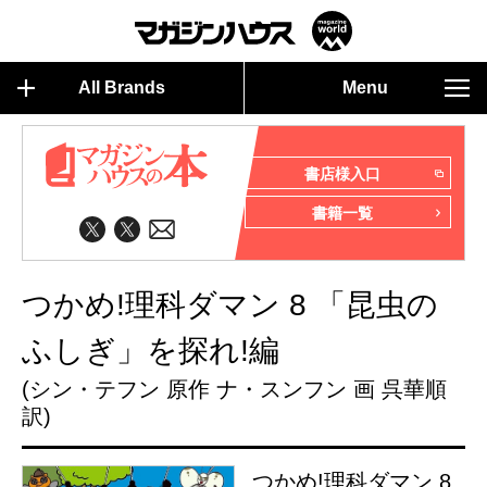
All Brands
Menu
書店様入口
書籍一覧
つかめ!理科ダマン 8 「昆虫の
ふしぎ」を探れ!編
(シン・テフン 原作 ナ・スンフン 画 呉華順
訳)
つかめ!理科ダマン 8