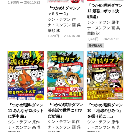
1,980円 — 2026.10.22
『つかめ!理科ダマン
『つかめ! ダマンフ
12 最強ロボット決
ァミリー 1』
戦!編』
シン・テフン 作
シン・テフン 原作
ナ・スンフン 画 呉
ナ・スンフン 画 呉
華順 訳
華順 訳
1,320円 — 2026.07.30
1,320円 — 2026.07.16
電子版あり
『つかめ!英語ダマン
『つかめ!理科ダマン
『つかめ!理科ダマン
英会話で世界にとび
11 みんながロボット
10 「地球のひみつ」
だせ!編』
に夢中!編』
を掘り起こ …』
シン・テフン 原作
シン・テフン 原作
シン・テフン 原作
ナ・スンフン 画 呉
ナ・スンフン 画 呉
ナ・スンフン 画 呉