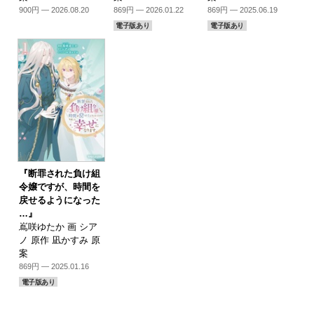
900円 — 2026.08.20
869円 — 2026.01.22
869円 — 2025.06.19
電子版あり
電子版あり
『断罪された負け組
令嬢ですが、時間を
戻せるようになった
…』
嶌咲ゆたか 画 シア
ノ 原作 凪かすみ 原
案
869円 — 2025.01.16
電子版あり