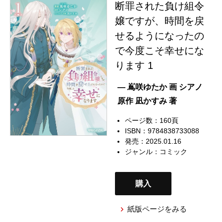
断罪された負け組令
嬢ですが、時間を戻
せるようになったの
で今度こそ幸せにな
ります 1
— 嶌咲ゆたか 画 シアノ
原作 凪かすみ 著
ページ数：160頁
ISBN：9784838733088
発売：2025.01.16
ジャンル：
コミック
購入
紙版ページをみる