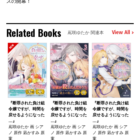
スの開幕！
Related Books
View All
嶌咲ゆたか 関連本
『断罪された負け組
『断罪された負け組
『断罪された負け組
令嬢ですが、時間を
令嬢ですが、時間を
令嬢ですが、時間を
戻せるようになった
戻せるようになった
戻せるようになった
…』
…』
…』
嶌咲ゆたか 画 シア
嶌咲ゆたか 画 シア
嶌咲ゆたか 画 シア
ノ 原作 凪かすみ 原
ノ 原作 凪かすみ 原
ノ 原作 凪かすみ 原
案
案
案