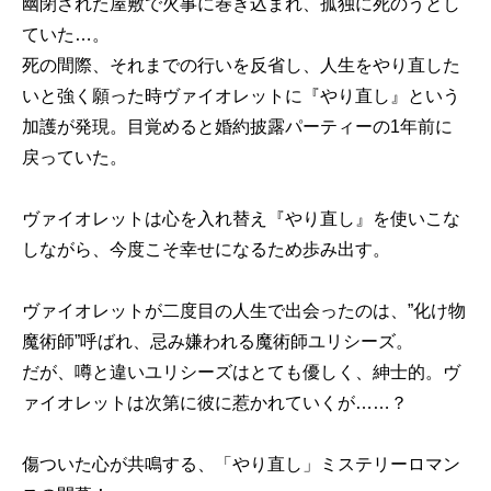
幽閉された屋敷で火事に巻き込まれ、孤独に死のうとし
ていた…。
死の間際、それまでの行いを反省し、人生をやり直した
いと強く願った時ヴァイオレットに『やり直し』という
加護が発現。目覚めると婚約披露パーティーの1年前に
戻っていた。
ヴァイオレットは心を入れ替え『やり直し』を使いこな
しながら、今度こそ幸せになるため歩み出す。
ヴァイオレットが二度目の人生で出会ったのは、”化け物
魔術師”呼ばれ、忌み嫌われる魔術師ユリシーズ。
だが、噂と違いユリシーズはとても優しく、紳士的。ヴ
ァイオレットは次第に彼に惹かれていくが……？
傷ついた心が共鳴する、「やり直し」ミステリーロマン