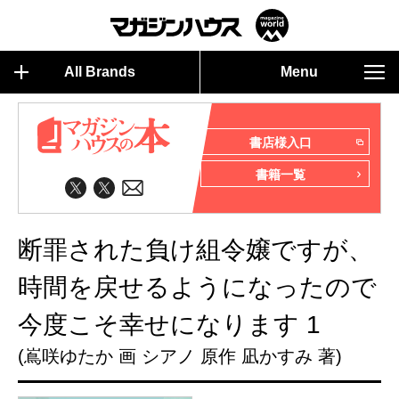
All Brands
Menu
書店様入口
書籍一覧
断罪された負け組令嬢ですが、
時間を戻せるようになったので
今度こそ幸せになります 1
(嶌咲ゆたか 画 シアノ 原作 凪かすみ 著)