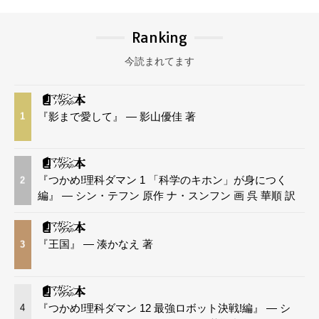
Ranking
今読まれてます
『影まで愛して』 — 影山優佳 著
1
『つかめ!理科ダマン 1 「科学のキホン」が身につく
2
編』 — シン・テフン 原作 ナ・スンフン 画 呉 華順 訳
『王国』 — 湊かなえ 著
3
『つかめ!理科ダマン 12 最強ロボット決戦!編』 — シ
4