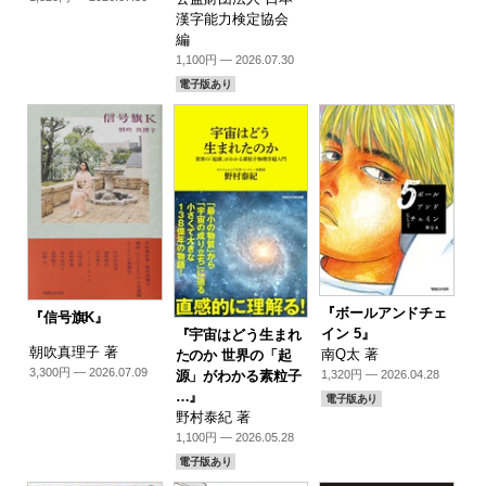
漢字能力検定協会
編
1,100円 — 2026.07.30
電子版あり
『ボールアンドチェ
『信号旗K』
イン 5』
『宇宙はどう生まれ
朝吹真理子 著
南Q太 著
たのか 世界の「起
3,300円 — 2026.07.09
源」がわかる素粒子
1,320円 — 2026.04.28
…』
電子版あり
野村泰紀 著
1,100円 — 2026.05.28
電子版あり