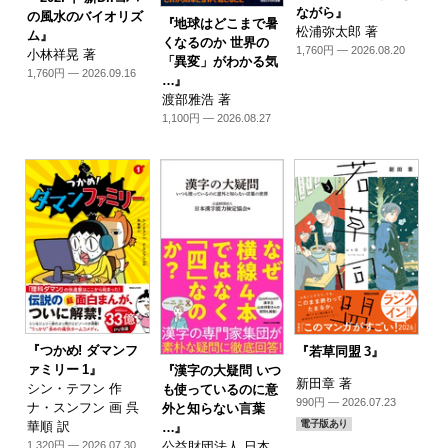
ながら』
の風水のバイオリズ
『地球はどこまで暑
松浦弥太郎 著
ム』
くなるのか 世界の
1,760円 — 2026.08.20
小林祥晃 著
「異変」がわかる気
1,760円 — 2026.09.16
…』
渡部雅浩 著
1,100円 — 2026.08.27
『つかめ! ダマンフ
『若草同盟 3』
ァミリー 1』
『漢字の大疑問 いつ
新田章 著
シン・テフン 作
も使っているのに意
990円 — 2026.07.23
ナ・スンフン 画 呉
外と知らない言葉
電子版あり
華順 訳
…』
1,320円 — 2026.07.30
公益財団法人 日本