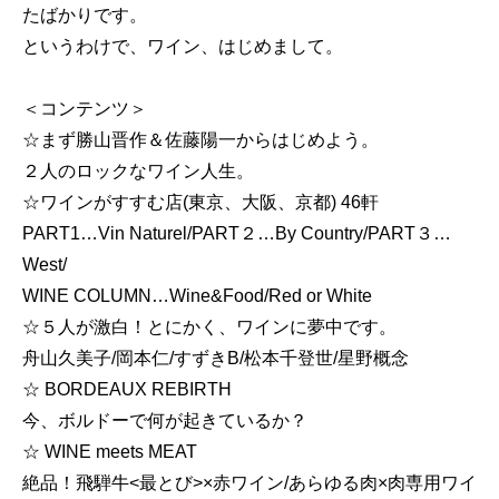
たばかりです。
というわけで、ワイン、はじめまして。
＜コンテンツ＞
☆まず勝山晋作＆佐藤陽一からはじめよう。
２人のロックなワイン人生。
☆ワインがすすむ店(東京、大阪、京都) 46軒
PART1…Vin Naturel/PART２…By Country/PART３…
West/
WINE COLUMN…Wine&Food/Red or White
☆５人が激白！とにかく、ワインに夢中です。
舟山久美子/岡本仁/すずきB/松本千登世/星野概念
☆ BORDEAUX REBIRTH
今、ボルドーで何が起きているか？
☆ WINE meets MEAT
絶品！飛騨牛<最とび>×赤ワイン/あらゆる肉×肉専用ワイ