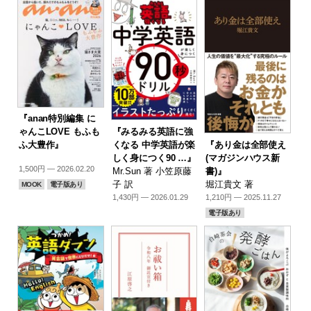
『anan特別編集 に
『みるみる英語に強
ゃんこLOVE もふも
『あり金は全部使え
くなる 中学英語が楽
ふ大豊作』
(マガジンハウス新
しく身につく90 …』
1,500円 — 2026.02.20
書)』
Mr.Sun 著 小笠原藤
堀江貴文 著
子 訳
MOOK
電子版あり
1,210円 — 2025.11.27
1,430円 — 2026.01.29
電子版あり