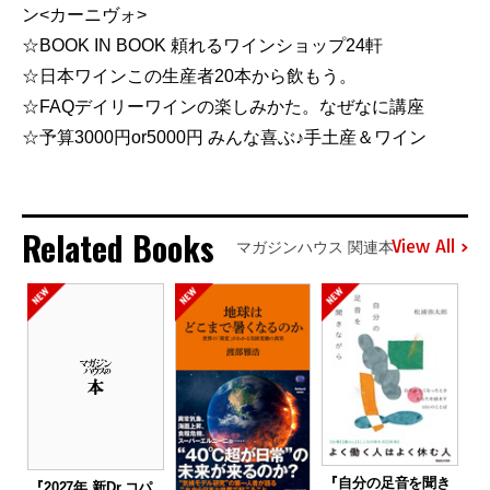
ン<カーニヴォ>
☆BOOK IN BOOK 頼れるワインショップ24軒
☆日本ワインこの生産者20本から飲もう。
☆FAQデイリーワインの楽しみかた。なぜなに講座
☆予算3000円or5000円 みんな喜ぶ♪手土産＆ワイン
Related Books
View All
マガジンハウス 関連本
『自分の足音を聞き
『2027年 新Dr.コパ