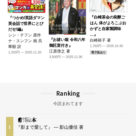
『白崎茶会の発酵ご
『つかめ!英語ダマン
はん 体がよろこぶお
英会話で世界にとび
かずと自家製調味
だせ!編』
…』
シン・テフン 原作
『お祓い箱 令和八年
白崎裕子 著
ナ・スンフン 画 呉
御託宣付き』
1,760円 — 2025.10.30
華順 訳
江原啓之 著
1,320円 — 2025.11.20
電子版あり
3,500円 — 2025.11.06
Ranking
今読まれてます
『影まで愛して』 — 影山優佳 著
1