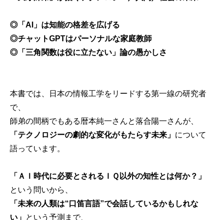
◎「AI」は知能の格差を広げる
◎チャットGPTはパーソナルな家庭教師
◎「三角関数は役に立たない」論の愚かしさ
本書では、日本の情報工学をリードする第一線の研究者
で、
師弟の間柄でもある暦本純一さんと落合陽一さんが、
「テクノロジーの劇的な変化がもたらす未来」
について
語っています。
「ＡＩ時代に必要とされるＩＱ以外の知性とは何か？」
という問いから、
「未来の人類は“口笛言語”で会話しているかもしれな
い」
という予測まで、