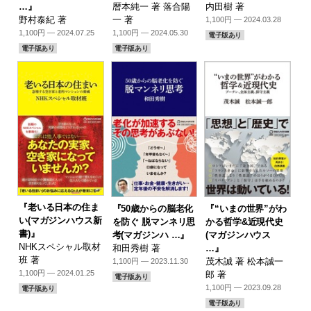
…』
暦本純一 著 落合陽
内田樹 著
野村泰紀 著
一 著
1,100円 — 2024.03.28
1,100円 — 2024.07.25
1,100円 — 2024.05.30
電子版あり
電子版あり
電子版あり
『老いる日本の住ま
『50歳からの脳老化
『“いまの世界”がわ
い(マガジンハウス新
を防ぐ 脱マンネリ思
かる哲学&近現代史
書)』
考(マガジンハ …』
(マガジンハウス
NHKスペシャル取材
和田秀樹 著
…』
班 著
茂木誠 著 松本誠一
1,100円 — 2023.11.30
1,100円 — 2024.01.25
郎 著
電子版あり
1,100円 — 2023.09.28
電子版あり
電子版あり