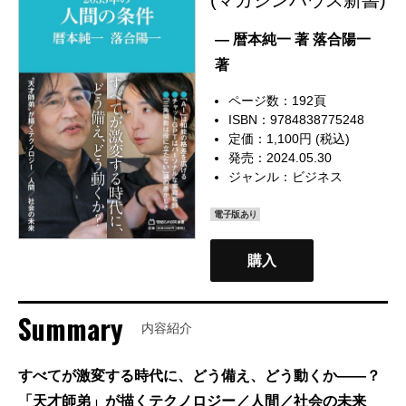
— 暦本純一 著 落合陽一
著
ページ数：192頁
ISBN：9784838775248
定価：1,100円 (税込)
発売：2024.05.30
ジャンル：
ビジネス
電子版あり
購入
Summary
内容紹介
すべてが激変する時代に、どう備え、どう動くか――？
「天才師弟」が描くテクノロジー／人間／社会の未来