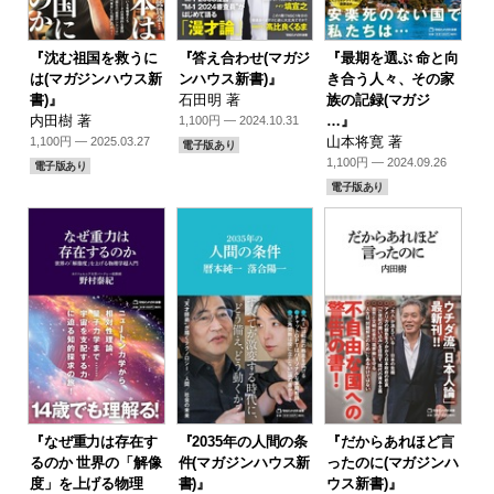
『沈む祖国を救うに
『答え合わせ(マガジ
『最期を選ぶ 命と向
は(マガジンハウス新
ンハウス新書)』
き合う人々、その家
書)』
石田明 著
族の記録(マガジ
内田樹 著
…』
1,100円 — 2024.10.31
山本将寛 著
1,100円 — 2025.03.27
電子版あり
1,100円 — 2024.09.26
電子版あり
電子版あり
『なぜ重力は存在す
『2035年の人間の条
『だからあれほど言
るのか 世界の「解像
件(マガジンハウス新
ったのに(マガジンハ
度」を上げる物理
書)』
ウス新書)』