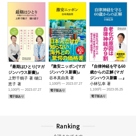
『激安ニッポン(マガ
『自律神経を守る60
『最期はひとり(マガ
ジンハウス新書)』
歳からの正解 (マガ
ジンハウス新書)』
谷本真由美 著
ジンハウス新書 …』
上野千鶴子 著 樋口
小林弘幸 著
恵子 著
1,100円 — 2023.07.27
1,100円 — 2023.05.25
1,100円 — 2023.07.27
電子版あり
電子版あり
電子版あり
Ranking