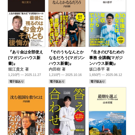
『あり金は全部使え
『そのうちなんとか
『生きのびるための
(マガジンハウス新
なるだろう(マガジン
事務 全講義(マガジ
書)』
ハウス新書)』
ンハウス新書)』
堀江貴文 著
内田樹 著
坂口恭平 著
1,210円 — 2025.11.27
1,210円 — 2025.10.16
1,650円 — 2025.06.12
電子版あり
電子版あり
電子版あり