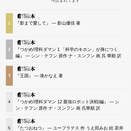
今読まれてます
『影まで愛して』 — 影山優佳 著
1
『つかめ!理科ダマン 1 「科学のキホン」が身につく
2
編』 — シン・テフン 原作 ナ・スンフン 画 呉 華順 訳
『王国』 — 湊かなえ 著
3
『つかめ!理科ダマン 12 最強ロボット決戦!編』 — シ
4
ン・テフン 原作 ナ・スンフン 画 呉華順 訳
『たつおねつ』 — ユーフラテス 作 うえ田みお 絵 若井
5