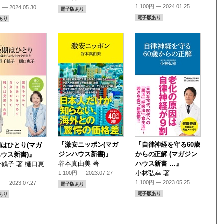
1,100円 — 2024.01.25
 — 2024.05.30
電子版あり
電子版あり
あり
『激安ニッポン(マガ
『自律神経を守る60歳
はひとり(マガ
ジンハウス新書)』
からの正解 (マガジン
ウス新書)』
谷本真由美 著
ハウス新書 …』
鶴子 著 樋口恵
小林弘幸 著
1,100円 — 2023.07.27
1,100円 — 2023.05.25
 — 2023.07.27
電子版あり
電子版あり
あり