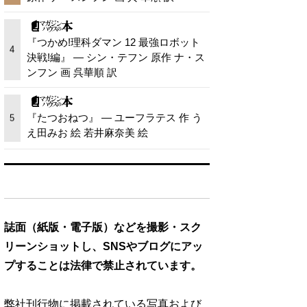
『つかめ!理科ダマン 12 最強ロボット
4
決戦!編』 — シン・テフン 原作 ナ・ス
ンフン 画 呉華順 訳
『たつおねつ』 — ユーフラテス 作 う
5
え田みお 絵 若井麻奈美 絵
誌面（紙版・電子版）などを撮影・スク
リーンショットし、SNSやブログにアッ
プすることは法律で禁止されています。
弊社刊行物に掲載されている写真および