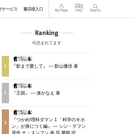
けサービス
書店様入口
My Page
FAQ
Search
Ranking
今読まれてます
『影まで愛して』 — 影山優佳 著
1
『王国』 — 湊かなえ 著
2
『つかめ!理科ダマン 1 「科学のキホ
3
ン」が身につく編』 — シン・テフン
原作 ナ・スンフン 画 呉 華順 訳