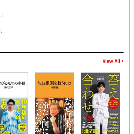
考」
.
View All