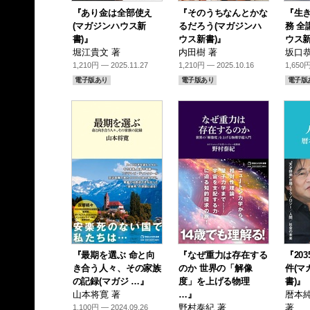
『あり金は全部使え
『そのうちなんとかな
『生
(マガジンハウス新
るだろう(マガジンハ
務 全
書)』
ウス新書)』
ウス新
堀江貴文 著
内田樹 著
坂口恭
1,210円 — 2025.11.27
1,210円 — 2025.10.16
1,650円
電子版あり
電子版あり
電子版
『最期を選ぶ 命と向
『なぜ重力は存在する
『20
き合う人々、その家族
のか 世界の「解像
件(マ
の記録(マガジ …』
度」を上げる物理
書)』
山本将寛 著
…』
暦本純
野村泰紀 著
著
1,100円 — 2024.09.26