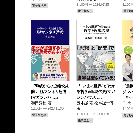
1,100円 — 2024.07.25
1,100円
電子版あり
電子版あり
電子版
『50歳からの脳老化を
『“いまの世界”がわか
『最期
防ぐ 脱マンネリ思考
る哲学&近現代史(マガ
ジンハ
(マガジンハ …』
ジンハウス …』
上野千
和田秀樹 著
茂木誠 著 松本誠一郎
子 著
著
1,100円 — 2023.11.30
1,100円
1,100円 — 2023.09.28
電子版あり
電子版
電子版あり