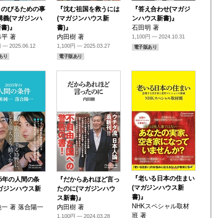
きのびるための事
『沈む祖国を救うには
『答え合わせ(マガジ
講義(マガジンハ
(マガジンハウス新
ンハウス新書)』
書)』
書)』
石田明 著
平 著
内田樹 著
1,100円 — 2024.10.31
 — 2025.06.12
1,100円 — 2025.03.27
電子版あり
あり
電子版あり
『老いる日本の住まい
35年の人間の条
『だからあれほど言っ
(マガジンハウス新
ガジンハウス新
たのに(マガジンハウ
書)』
ス新書)』
NHKスペシャル取材
一 著 落合陽一
内田樹 著
班 著
1,100円 — 2024.03.28