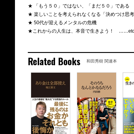
★ 「もう５０」ではない、「まだ５０」である
★ 楽しいことを考えられなくなる「決めつけ思
★ 50代が迎えるメンタルの危機
★これからの人生は、本音で生きよう！ ……etc
Related Books
和田秀樹 関連本