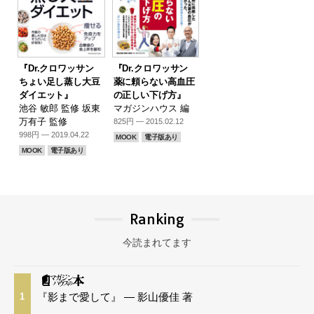
『Dr.クロワッサン
『Dr.クロワッサン
ちょい足し蒸し大豆
薬に頼らない高血圧
ダイエット』
の正しい下げ方』
池谷 敏郎 監修 坂東
マガジンハウス 編
万有子 監修
825円 — 2015.02.12
998円 — 2019.04.22
MOOK
電子版あり
MOOK
電子版あり
Ranking
今読まれてます
『影まで愛して』 — 影山優佳 著
1