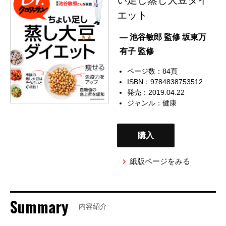
エット
— 池谷敏郎 監修 坂東万
有子 監修
ページ数：84頁
ISBN：9784838753512
発売：2019.04.22
ジャンル：
健康
購入
紙版ページをみる
Summary
内容紹介