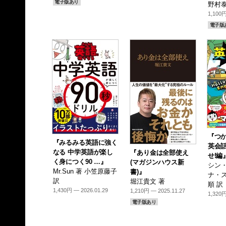
電子版あり
野村泰
1,100円
電子版
『つか
『みるみる英語に強く
英会
なる 中学英語が楽し
『あり金は全部使え
せ!編
く身につく90 …』
(マガジンハウス新
シン・
Mr.Sun 著 小笠原藤子
書)』
ナ・ス
訳
堀江貴文 著
順 訳
1,430円 — 2026.01.29
1,210円 — 2025.11.27
1,320円
電子版あり