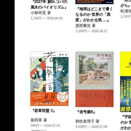
『2027年 新Dr.コパの
がら
風水のバイオリズム』
『地球はどこまで暑く
松浦弥
小林祥晃 著
なるのか 世界の「異
1,760円
1,760円 — 2026.09.16
変」がわかる気 …』
渡部雅浩 著
1,100円 — 2026.08.27
『若草同盟 3』
『信号旗K』
『宇
新田章 著
朝吹真理子 著
のか 
990円 — 2026.07.23
3,300円 — 2026.07.09
がわか