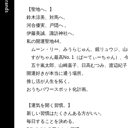
【聖地へ。】
鈴木涼美、対馬へ。
河合優実、戸隠へ 。
伊藤美誠、諏訪神社へ。
私の開運聖地44。
ムーン・リー、みうらじゅん、鏡リュウジ、山
すがちゃん最高No. 1（ぱーてぃーちゃん）、
五十嵐太郎、山崎嘉子、日高むつみ、渡辺紀子
開運好きが本当に通う場所。
推し活が人生を拓く。
おうちパワースポット化計画。
【運気を開く習慣。】
新しい習慣はたくさんある方がいい。
毎日することを決める。