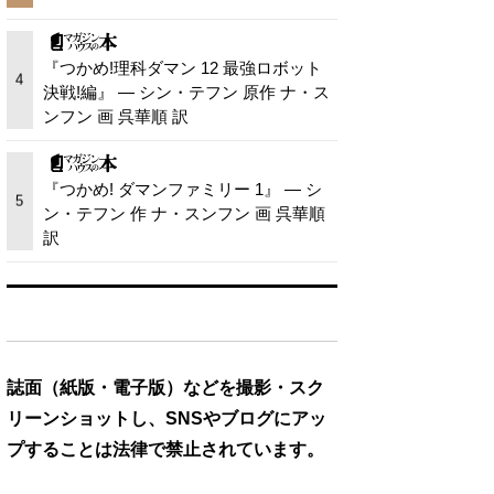
『つかめ!理科ダマン 12 最強ロボット
4
決戦!編』 — シン・テフン 原作 ナ・ス
ンフン 画 呉華順 訳
『つかめ! ダマンファミリー 1』 — シ
5
ン・テフン 作 ナ・スンフン 画 呉華順
訳
誌面（紙版・電子版）などを撮影・スク
リーンショットし、SNSやブログにアッ
プすることは法律で禁止されています。