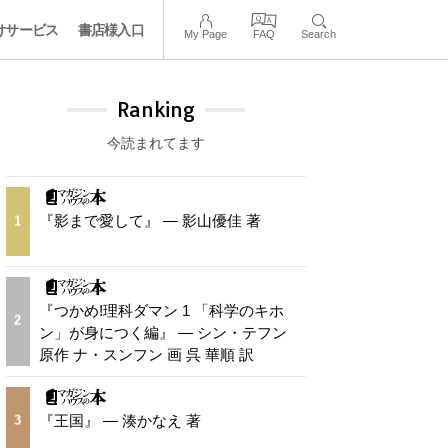
けサービス
書店様入口
My Page
FAQ
Search
Ranking
今読まれてます
『影まで愛して』 — 影山優佳 著
1
『つかめ!理科ダマン 1 「科学のキホ
2
ン」が身につく編』 — シン・テフン
原作 ナ・スンフン 画 呉 華順 訳
『王国』 — 湊かなえ 著
3