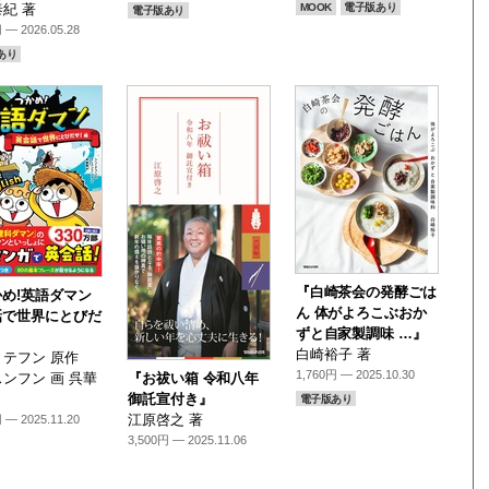
MOOK
電子版あり
紀 著
電子版あり
 — 2026.05.28
あり
『白崎茶会の発酵ごは
め!英語ダマン
ん 体がよろこぶおか
話で世界にとびだ
ずと自家製調味 …』
』
白崎裕子 著
テフン 原作
1,760円 — 2025.10.30
ンフン 画 呉華
『お祓い箱 令和八年
御託宣付き』
電子版あり
江原啓之 著
 — 2025.11.20
3,500円 — 2025.11.06