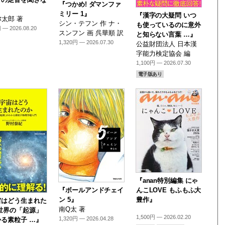
『つかめ! ダマンファ
』
ミリー 1』
『漢字の大疑問 いつ
太郎 著
シン・テフン 作 ナ・
も使っているのに意外
 — 2026.08.20
スンフン 画 呉華順 訳
と知らない言葉 …』
1,320円 — 2026.07.30
公益財団法人 日本漢
字能力検定協会 編
1,100円 — 2026.07.30
電子版あり
『anan特別編集 にゃ
『ボールアンドチェイ
んこLOVE もふもふ大
ン 5』
豊作』
宙はどう生まれた
南Q太 著
世界の「起源」
1,500円 — 2026.02.20
1,320円 — 2026.04.28
る素粒子 …』