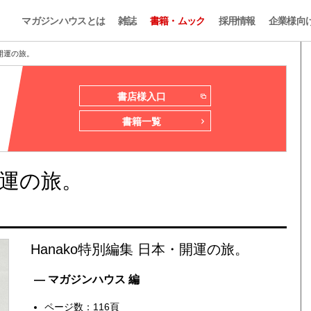
マガジンハウスとは
雑誌
書籍・ムック
採用情報
企業様向
・開運の旅。
書店様入口
書籍一覧
開運の旅。
Hanako特別編集 日本・開運の旅。
— マガジンハウス 編
ページ数：116頁