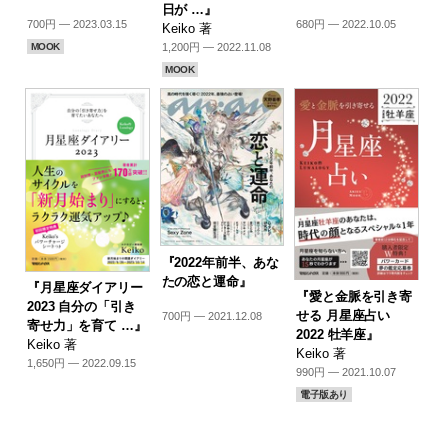
日が …』
700円 — 2023.03.15
680円 — 2022.10.05
Keiko 著
MOOK
1,200円 — 2022.11.08
MOOK
『2022年前半、あな
たの恋と運命』
『月星座ダイアリー
『愛と金脈を引き寄
2023 自分の「引き
せる 月星座占い
700円 — 2021.12.08
寄せ力」を育て …』
2022 牡羊座』
Keiko 著
Keiko 著
1,650円 — 2022.09.15
990円 — 2021.10.07
電子版あり