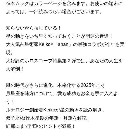
※本ムックはカラーページを含みます。お使いの端末に
よっては、一部読みづらい場合がございます。
知らないから損している！
星の動きをいち早く知っておくことが開運の近道！
大人気占星術家Keiko×「anan」の最強コラボが今年も実
現。
大好評のホロスコープ特集第２弾では、あなたの人生を
大解剖！
風の時代がさらに進化、本格化する2025年こそ
月星座を味方につけて、愛も成功もお金も手に入れよ
う！
ルナロジー創始者Keikoが星の動きを読み解き、
双子座/蟹座木星期の年運・月運を解説。
細部にまで開運のヒントが満載！