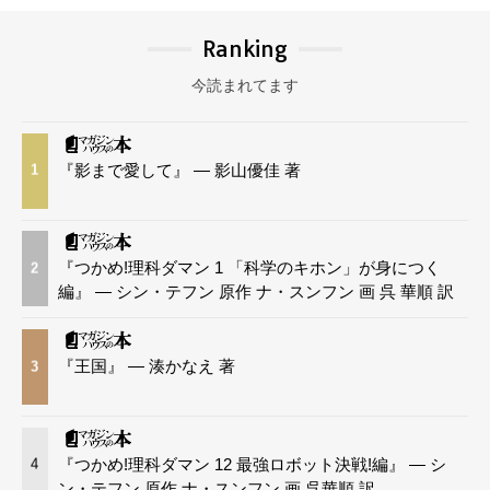
Ranking
今読まれてます
『影まで愛して』 — 影山優佳 著
1
『つかめ!理科ダマン 1 「科学のキホン」が身につく
2
編』 — シン・テフン 原作 ナ・スンフン 画 呉 華順 訳
『王国』 — 湊かなえ 著
3
『つかめ!理科ダマン 12 最強ロボット決戦!編』 — シ
4
ン・テフン 原作 ナ・スンフン 画 呉華順 訳