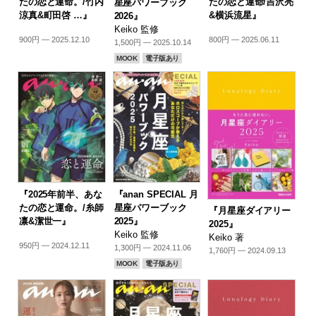
たの恋と運命。/竹内
たの恋と運命/吉沢亮
星座パワーブック
涼真&町田啓 …』
&横浜流星』
2026』
Keiko 監修
900円 — 2025.12.10
800円 — 2025.06.11
1,500円 — 2025.10.14
MOOK
電子版あり
『2025年前半、あな
『anan SPECIAL 月
たの恋と運命。/糸師
星座パワーブック
『月星座ダイアリー
凛&潔世一』
2025』
2025』
Keiko 監修
Keiko 著
950円 — 2024.12.11
1,300円 — 2024.11.06
1,760円 — 2024.09.13
MOOK
電子版あり