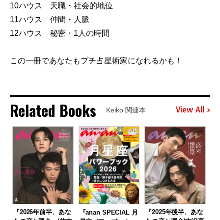
10ハウス 天職・社会的地位
11ハウス 仲間・人脈
12ハウス 秘密・1人の時間
この一冊であなたもプチ占星術家になれるかも！
Related Books
View All
Keiko 関連本
『2026年前半、あな
『2025年後半、あな
『anan SPECIAL 月