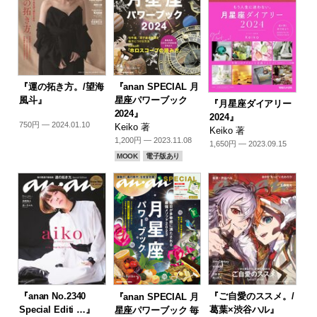
『運の拓き方。/望海
『anan SPECIAL 月
風斗』
星座パワーブック
『月星座ダイアリー
2024』
2024』
750円 — 2024.01.10
Keiko 著
Keiko 著
1,200円 — 2023.11.08
1,650円 — 2023.09.15
MOOK
電子版あり
『anan No.2340
『ご自愛のススメ。/
『anan SPECIAL 月
Special Editi …』
葛葉×渋谷ハル』
星座パワーブック 毎