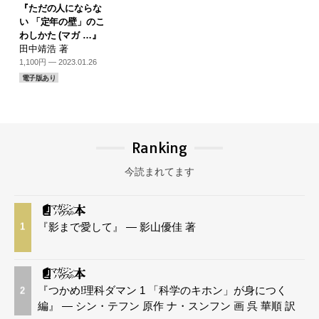
『ただの人にならな
い 「定年の壁」のこ
わしかた (マガ …』
田中靖浩 著
1,100円 — 2023.01.26
電子版あり
Ranking
今読まれてます
『影まで愛して』 — 影山優佳 著
1
『つかめ!理科ダマン 1 「科学のキホン」が身につく
2
編』 — シン・テフン 原作 ナ・スンフン 画 呉 華順 訳