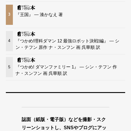
『王国』 — 湊かなえ 著
3
『つかめ!理科ダマン 12 最強ロボット決戦!編』 — シ
4
ン・テフン 原作 ナ・スンフン 画 呉華順 訳
『つかめ! ダマンファミリー 1』 — シン・テフン 作
5
ナ・スンフン 画 呉華順 訳
誌面（紙版・電子版）などを撮影・スク
リーンショットし、SNSやブログにアッ